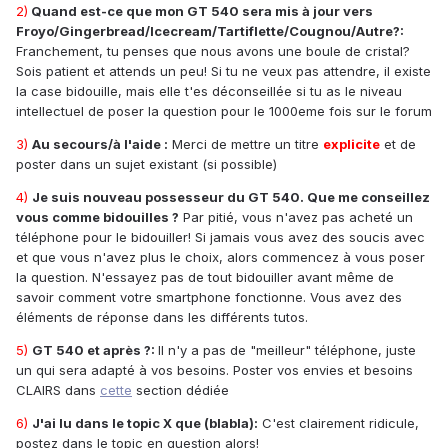
2)
Quand est-ce que mon GT 540 sera mis à jour vers
Froyo/Gingerbread/Icecream/Tartiflette/Cougnou/Autre?:
Franchement, tu penses que nous avons une boule de cristal?
Sois patient et attends un peu! Si tu ne veux pas attendre, il existe
la case bidouille, mais elle t'es déconseillée si tu as le niveau
intellectuel de poser la question pour le 1000eme fois sur le forum
3)
Au secours/à l'aide :
Merci de mettre un titre
explicite
et de
poster dans un sujet existant (si possible)
4)
Je suis nouveau possesseur du GT 540. Que me conseillez
vous comme bidouilles ?
Par pitié, vous n'avez pas acheté un
téléphone pour le bidouiller! Si jamais vous avez des soucis avec
et que vous n'avez plus le choix, alors commencez à vous poser
la question. N'essayez pas de tout bidouiller avant même de
savoir comment votre smartphone fonctionne. Vous avez des
éléments de réponse dans les différents tutos.
5)
GT 540 et après ?:
Il n'y a pas de "meilleur" téléphone, juste
un qui sera adapté à vos besoins. Poster vos envies et besoins
CLAIRS dans
cette
section dédiée
6)
J'ai lu dans le topic X que (blabla):
C'est clairement ridicule,
postez dans le topic en question alors!