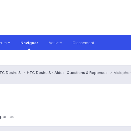
orum
Naviguer
Activité
Classement
TC Desire S
HTC Desire S - Aides, Questions & Réponses
Visiopho
éponses