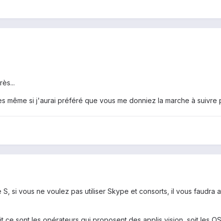
ès...
es même si j'aurai préféré que vous me donniez la marche à suivre 
re S, si vous ne voulez pas utiliser Skype et consorts, il vous faudra
t ce sont les opérateurs qui proposent des applis vision, soit les 