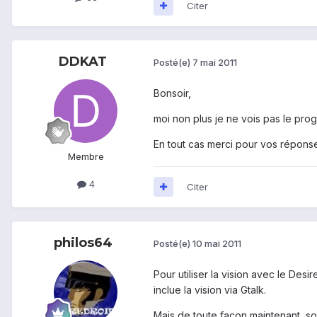
Citer
DDKAT
Posté(e)
7 mai 2011
Bonsoir,
moi non plus je ne vois pas le progr
En tout cas merci pour vos répons
Membre
4
Citer
philos64
Posté(e)
10 mai 2011
Pour utiliser la vision avec le Desi
inclue la vision via Gtalk.
Mais de toute façon maintenant, soi