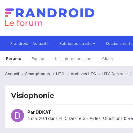
Frandroid - Actualité
Rubriques du site
Sections du f
Forums
Équipe
Utilisateurs en ligne
Clubs
Accueil
Smartphones
HTC
Archives HTC
HTC Desire
H
Visiophonie
Par
DDKAT
4 mai 2011
dans
HTC Desire S - Aides, Questions & R