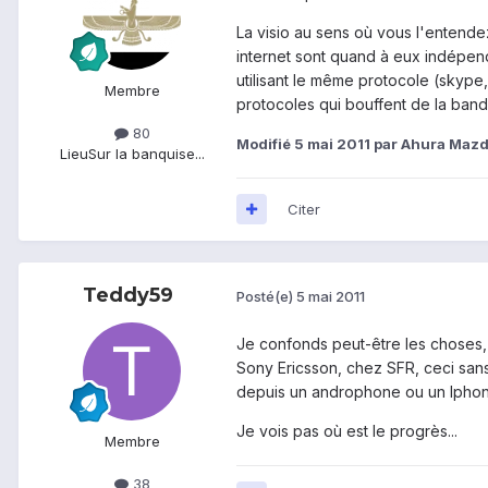
La visio au sens où vous l'entende
internet sont quand à eux indépend
utilisant le même protocole (skype
Membre
protocoles qui bouffent de la band
80
Modifié
5 mai 2011
par Ahura Maz
Lieu
Sur la banquise...
Citer
Teddy59
Posté(e)
5 mai 2011
Je confonds peut-être les choses, 
Sony Ericsson, chez SFR, ceci sans
depuis un androphone ou un Iphon
Je vois pas où est le progrès...
Membre
38