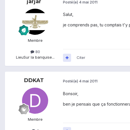
jarjar
Posté(e)
4 mai 2011
Salut,
je comprends pas, tu comptais t'y 
Membre
80
Lieu
Sur la banquise...
Citer
DDKAT
Posté(e)
4 mai 2011
Bonsoir,
ben je pensais que ça fonctionnera
Membre