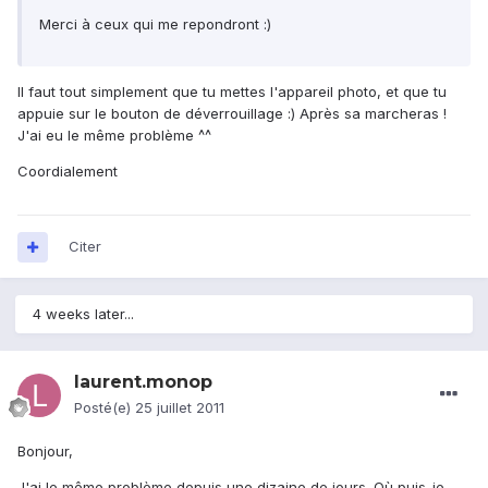
Merci à ceux qui me repondront :)
Il faut tout simplement que tu mettes l'appareil photo, et que tu
appuie sur le bouton de déverrouillage :) Après sa marcheras !
J'ai eu le même problème ^^
Coordialement
Citer
4 weeks later...
laurent.monop
Posté(e)
25 juillet 2011
Bonjour,
J'ai le même problème depuis une dizaine de jours. Où puis-je