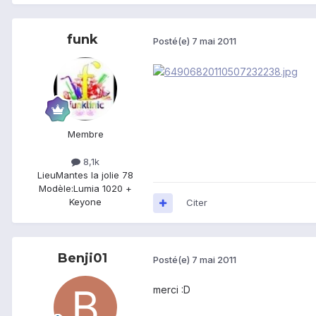
funk
Posté(e)
7 mai 2011
Membre
8,1k
Lieu
Mantes la jolie 78
Modèle:
Lumia 1020 +
Keyone
Citer
Benji01
Posté(e)
7 mai 2011
merci :D