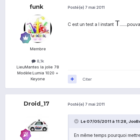
funk
Posté(e)
7 mai 2011
T
C est un test a l instant
........pou
Membre
8,1k
Lieu
Mantes la jolie 78
Modèle:
Lumia 1020 +
Keyone
Citer
Droid_17
Posté(e)
7 mai 2011
Le 07/05/2011 à 11:28, JooBo 
En même temps pourquoi mettre l