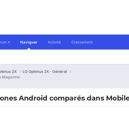
orum
Naviguer
Activité
Classement
ptimus 2X
LG Optimus 2X - Général
es Magazine
phones Android comparés dans Mobil