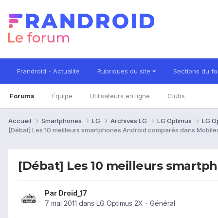
Frandroid - Actualité
Rubriques du site
Sections du f
Forums
Équipe
Utilisateurs en ligne
Clubs
Accueil
Smartphones
LG
Archives LG
LG Optimus
LG O
[Débat] Les 10 meilleurs smartphones Android comparés dans Mobil
[Débat] Les 10 meilleurs smart
Par
Droid_17
7 mai 2011
dans
LG Optimus 2X - Général