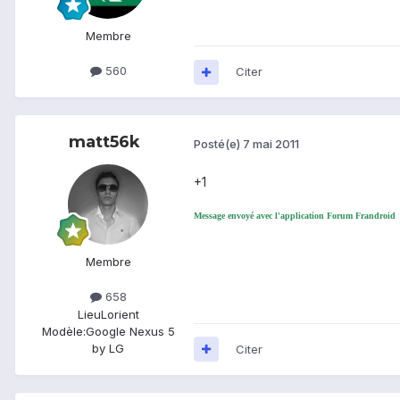
Membre
560
Citer
matt56k
Posté(e)
7 mai 2011
+1
Message envoyé avec l'application Forum Frandroid
Membre
658
Lieu
Lorient
Modèle:
Google Nexus 5
by LG
Citer