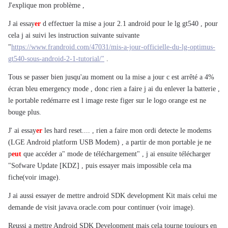
J'explique mon problème ,
J ai essay
er
d effectuer la mise a jour 2.1 android pour le lg gt540 , pour
cela j ai suivi les instruction suivante suivante
"
https://www.frandroid.com/47031/mis-a-jour-officielle-du-lg-optimus-
gt540-sous-android-2-1-tutorial/"
.
Tous se passer bien jusqu'au moment ou la mise a jour c est arrêté a 4%
écran bleu emergency mode , donc rien a faire j ai du enlever la batterie ,
le portable redémarre est l image reste figer sur le logo orange est ne
bouge plus.
J' ai essay
er
les hard reset.... , rien a faire mon ordi detecte le modems
(LGE Android platform USB Modem) , a partir de mon portable je ne
p
eu
t
que accéder a" mode de téléchargement" , j ai ensuite télécharger
"Sofware Update [KDZ] , puis essayer mais impossible cela ma
fiche(voir image).
J ai aussi essayer de mettre android SDK development Kit mais celui me
demande de visit javava.oracle.com pour continuer (voir image).
Reussi a mettre Android SDK Development mais cela tourne toujours en