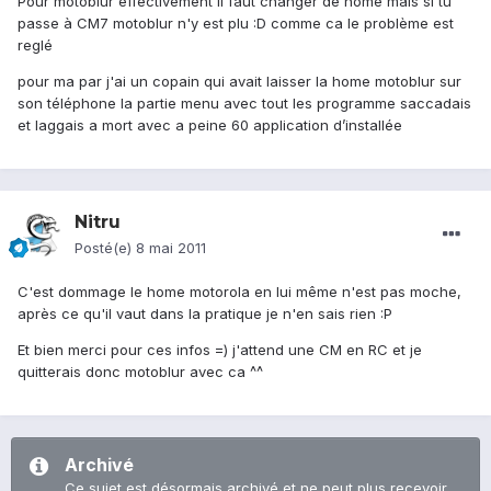
Pour motoblur effectivement il faut changer de home mais si tu
passe à CM7 motoblur n'y est plu :D comme ca le problème est
reglé
pour ma par j'ai un copain qui avait laisser la home motoblur sur
son téléphone la partie menu avec tout les programme saccadais
et laggais a mort avec a peine 60 application d’installée
Nitru
Posté(e)
8 mai 2011
C'est dommage le home motorola en lui même n'est pas moche,
après ce qu'il vaut dans la pratique je n'en sais rien :P
Et bien merci pour ces infos =) j'attend une CM en RC et je
quitterais donc motoblur avec ca ^^
Archivé
Ce sujet est désormais archivé et ne peut plus recevoir