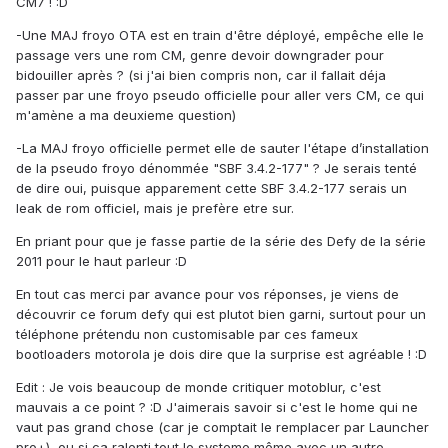
CM7 ! :D
-Une MAJ froyo OTA est en train d'être déployé, empêche elle le
passage vers une rom CM, genre devoir downgrader pour
bidouiller après ? (si j'ai bien compris non, car il fallait déja
passer par une froyo pseudo officielle pour aller vers CM, ce qui
m'amène a ma deuxieme question)
-La MAJ froyo officielle permet elle de sauter l'étape d’installation
de la pseudo froyo dénommée "SBF 3.4.2-177" ? Je serais tenté
de dire oui, puisque apparement cette SBF 3.4.2-177 serais un
leak de rom officiel, mais je prefère etre sur.
En priant pour que je fasse partie de la série des Defy de la série
2011 pour le haut parleur :D
En tout cas merci par avance pour vos réponses, je viens de
découvrir ce forum defy qui est plutot bien garni, surtout pour un
téléphone prétendu non customisable par ces fameux
bootloaders motorola je dois dire que la surprise est agréable ! :D
Edit : Je vois beaucoup de monde critiquer motoblur, c'est
mauvais a ce point ? :D J'aimerais savoir si c'est le home qui ne
vaut pas grand chose (car je comptait le remplacer par Launcher
pro+), ou si ca ralenti tout le systeme même avec un autre