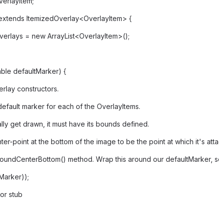
erlayItem;
 extends ItemizedOverlay<OverlayItem> {
verlays = new ArrayList<OverlayItem>();
ble defaultMarker) {
rlay constructors.
default marker for each of the OverlayItems.
ally get drawn, it must have its bounds defined.
er-point at the bottom of the image to be the point at which it's at
boundCenterBottom() method. Wrap this around our defaultMarker, so t
Marker));
or stub