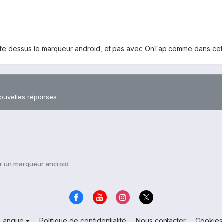
xte dessus le marqueur android, et pas avec OnTap comme dans cett
nouvelles réponses.
ur un marqueur android
Langue
Politique de confidentialité
Nous contacter
Cookie