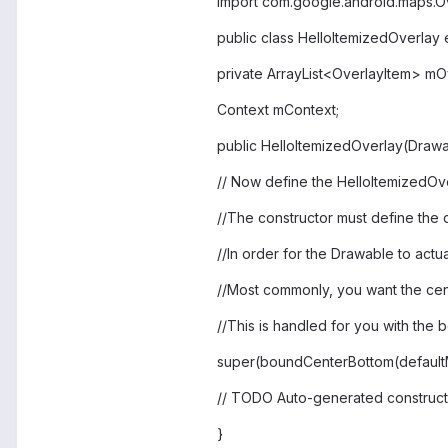
import com.google.android.maps.Ov
public class HelloItemizedOverlay
private ArrayList<OverlayItem> mO
Context mContext;
public HelloItemizedOverlay(Drawa
// Now define the HelloItemizedOve
//The constructor must define the 
//In order for the Drawable to actu
//Most commonly, you want the cent
//This is handled for you with the 
super(boundCenterBottom(default
// TODO Auto-generated construct
}