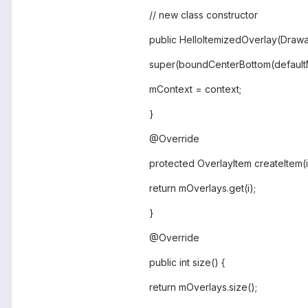
// new class constructor
public HelloItemizedOverlay(Drawa
super(boundCenterBottom(default
mContext = context;
}
@Override
protected OverlayItem createItem(in
return mOverlays.get(i);
}
@Override
public int size() {
return mOverlays.size();