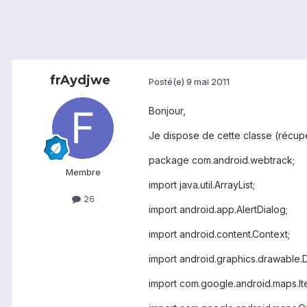
frAydjwe
Posté(e)
9 mai 2011
Bonjour,
Je dispose de cette classe (récupé
package com.android.webtrack;
Membre
import java.util.ArrayList;
26
import android.app.AlertDialog;
import android.content.Context;
import android.graphics.drawable.
import com.google.android.maps.I