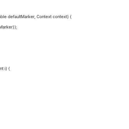
ble defaultMarker, Context context) {
Marker));
t i) {