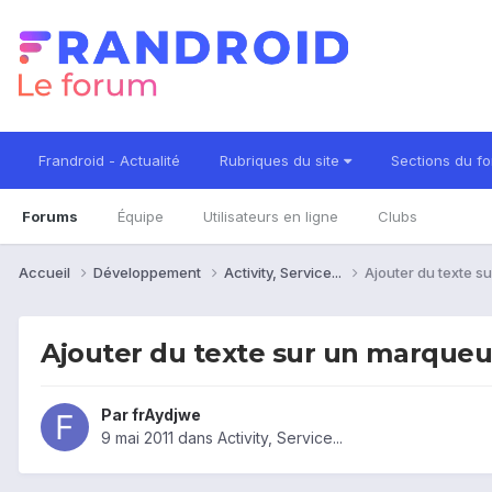
Frandroid - Actualité
Rubriques du site
Sections du f
Forums
Équipe
Utilisateurs en ligne
Clubs
Accueil
Développement
Activity, Service...
Ajouter du texte s
Ajouter du texte sur un marqueu
Par
frAydjwe
9 mai 2011
dans
Activity, Service...