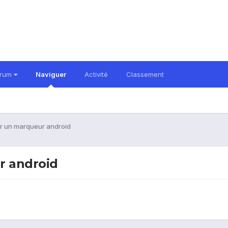
orum
Naviguer
Activité
Classement
ur un marqueur android
r android