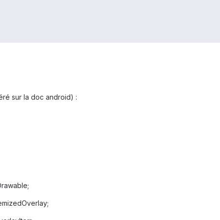
ré sur la doc android) :
Drawable;
temizedOverlay;