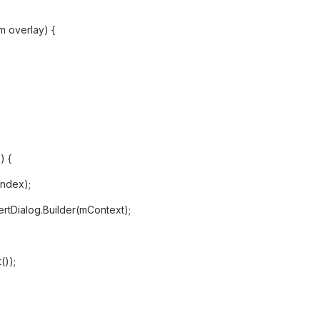
m overlay) {
) {
index);
ertDialog.Builder(mContext);
());