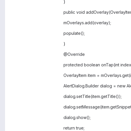
}
public void addOverlay(OverlayIte
mOverlays.add(overlay);
populate();
}
@Override
protected boolean onTap(int index
OverlayItem item = mOverlays.get(
AlertDialog.Builder dialog = new Al
dialog.setTitle(item.getTitle());
dialog.setMessage(item.getSnippet
dialog.show();
return true;