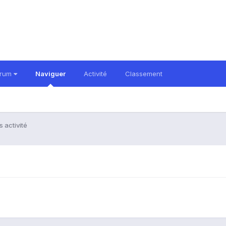
orum
Naviguer
Activité
Classement
 activité