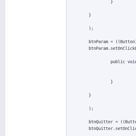
		}

       }

       );

       btnParam = ((Button
       btnParam.setOnClick
		public void onClick(View v) {

		}

       }

       );

       btnQuitter = ((Butt
       btnQuitter.setOnCli