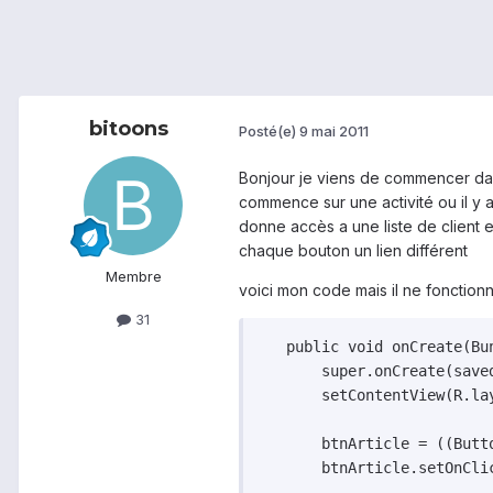
bitoons
Posté(e)
9 mai 2011
Bonjour je viens de commencer dans
commence sur une activité ou il y 
donne accès a une liste de client 
chaque bouton un lien différent
Membre
voici mon code mais il ne fonction
31
   public void onCreate(Bun
       super.onCreate(saved
       setContentView(R.lay
       btnArticle = ((Butt
       btnArticle.setOnCli