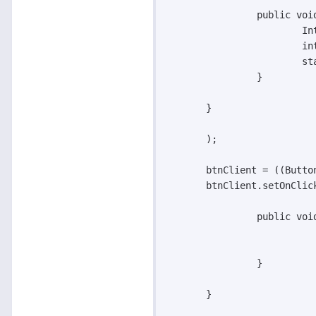
		public void onClick(View v) {

			Intent intent = new Intent();

			intent.setClass(this, Client.class); // erreur ici !!!! il me dit que ça n'existe pas

			startActivity(intent);

		}

       }

       );

       btnClient = ((Butto
       btnClient.setOnClic
		public void onClick(View v) {

		}

       }
