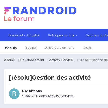
Frandroid - Actualité
Rubriques du site
Sections du f
Forums
Équipe
Utilisateurs en ligne
Clubs
Accueil
Développement
Activity, Service...
[résolu]Gestion des
[résolu]Gestion des activité
Par
bitoons
9 mai 2011
dans
Activity, Service...