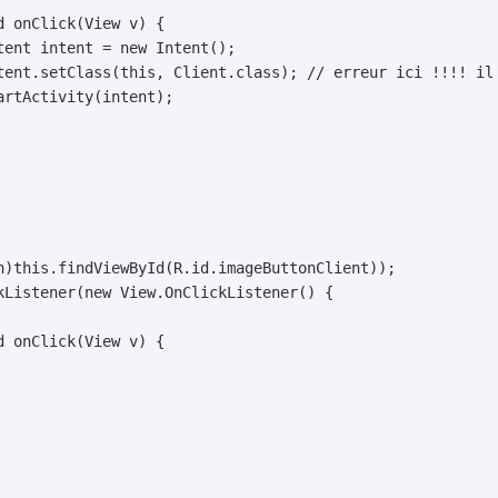
n)this.findViewById(R.id.imageButtonClient));

kListener(new View.OnClickListener() {
