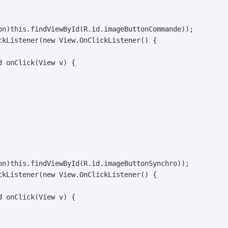
on)this.findViewById(R.id.imageButtonCommande));

ckListener(new View.OnClickListener() {

on)this.findViewById(R.id.imageButtonSynchro));

ckListener(new View.OnClickListener() {
