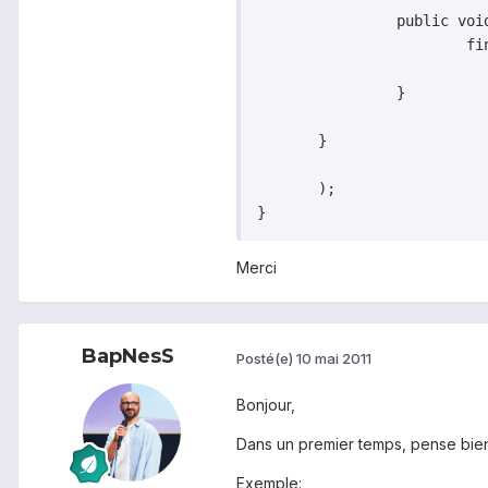
		public void onClick(View v) {

			finish();

		}

       }

       );

Merci
BapNesS
Posté(e)
10 mai 2011
Bonjour,
Dans un premier temps, pense bie
Exemple: