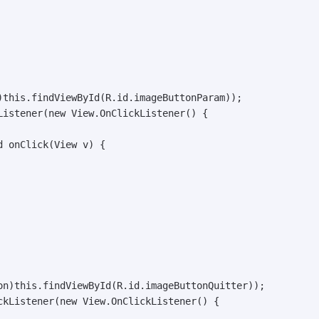
)this.findViewById(R.id.imageButtonParam));

Listener(new View.OnClickListener() {

on)this.findViewById(R.id.imageButtonQuitter));

ckListener(new View.OnClickListener() {
