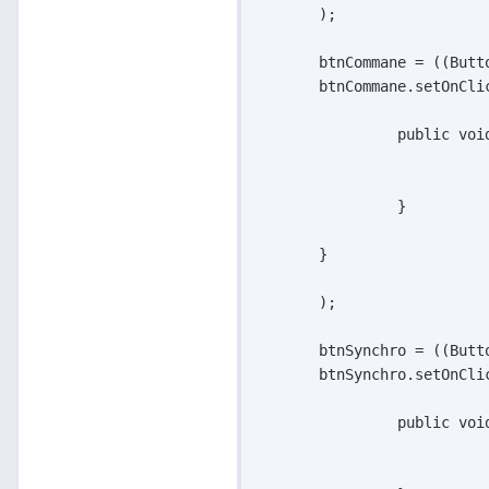
       );

       btnCommane = ((Butt
       btnCommane.setOnCli
		public void onClick(View v) {

		}

       }

       );

       btnSynchro = ((Butt
       btnSynchro.setOnCli
		public void onClick(View v) {
