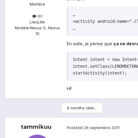
Membre
…

80
<activity android:name=".Cl
Lieu
Lille
Modèle:
Nexus 5, Nexus
…
10
En suite, je pense que
ça ne devra
Intent intent = new Intent(
intent.setClass(LENOMDETON
startActivity(intent);
HF
4 months later...
tammikuu
Posté(e)
26 septembre 2011