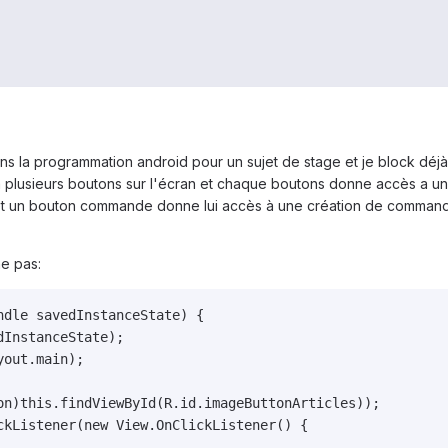
 la programmation android pour un sujet de stage et je block déjà su
a plusieurs boutons sur l'écran et chaque boutons donne accès a une
et un bouton commande donne lui accès à une création de commande. 
ne pas:
dle savedInstanceState) {

InstanceState);

out.main);

on)this.findViewById(R.id.imageButtonArticles));

ckListener(new View.OnClickListener() {
