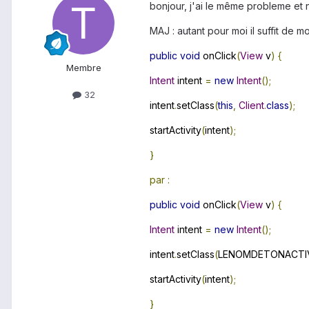
bonjour, j'ai le même probleme et n
MAJ : autant pour moi il suffit de mo
public
void
onClick
(
View
v
)
{
Membre
Intent
intent
=
new
Intent
();
32
intent
.
setClass
(
this
,
Client
.
class
);
startActivity
(
intent
);
}
par :
public
void
onClick
(
View
v
)
{
Intent
intent
=
new
Intent
();
intent
.
setClass
(
LENOMDETONACTI
startActivity
(
intent
);
}