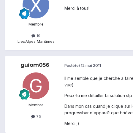
Merci à tous!
Membre
19
Lieu
Alpes Maritimes
guiom056
Posté(e)
12 mai 2011
Il me semble que je cherche à fair
vue)
Peux-tu me détailler ta solution stp
Membre
Dans mon cas quand je clique sur l
progressbar n'apparaît que brièvem
75
Merci ;)