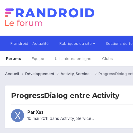
Frandroid - Actualité
Rubriques du site
Sections du f
Forums
Équipe
Utilisateurs en ligne
Clubs
Accueil
Développement
Activity, Service...
ProgressDialog ent
ProgressDialog entre Activity
Par
Xaz
10 mai 2011
dans
Activity, Service...