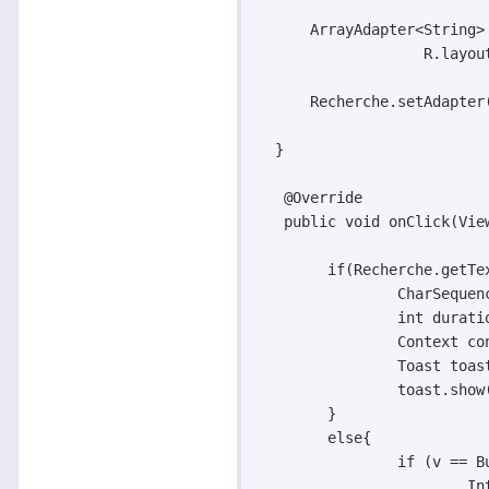
      ArrayAdapter<String>
   		   R.layout.autocomplete, AutocompleteTable);

      Recherche.setAdapter(
  }  

   @Override

   public void onClick(View
   	if(Recherche.getText().toString().equalsIgnoreCase("")){

   		CharSequence text = "Merci d'entrer une recherche";

   		int duration = Toast.LENGTH_LONG;

   		Context context = getApplicationContext();

   		Toast toast = Toast.makeText(context, text, duration);

   		toast.show();

   	}

   	else{	

   		if (v == ButtonContacts) {

			Intent intent = new Intent(this, ContactsResults.class);
