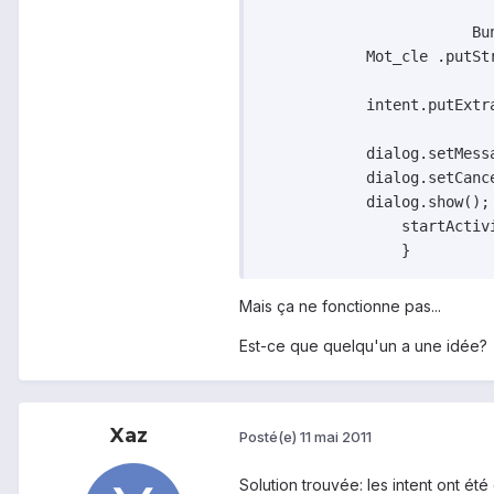
			Bundle Mot_cle = new Bundle();

            Mot_cle .putSt
            intent.putExtra
            dialog.setMessa
            dialog.setCance
            dialog.show();

              	startActivity(intent);	          

		}
Mais ça ne fonctionne pas...
Est-ce que quelqu'un a une idée?
Xaz
Posté(e)
11 mai 2011
Solution trouvée: les intent ont ét