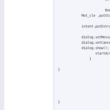
			Bundle Mot_cle = new Bundle();

            Mot_cle .putSt
            intent.putExtra
            dialog.setMessa
            dialog.setCance
            dialog.show();

                   startActivity(i
		}

}

}
