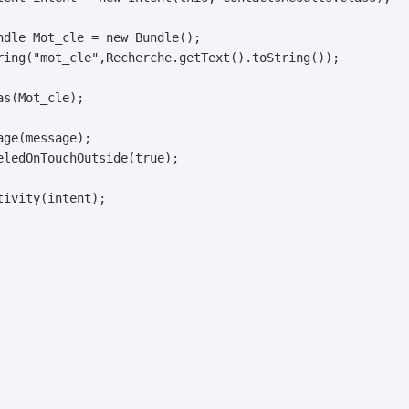
ring("mot_cle",Recherche.getText().toString());

s(Mot_cle);

ge(message);

ledOnTouchOutside(true);

ntent);	          
