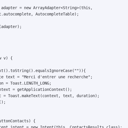
 adapter = new ArrayAdapter<String>(this,

adapter);

 v) {
