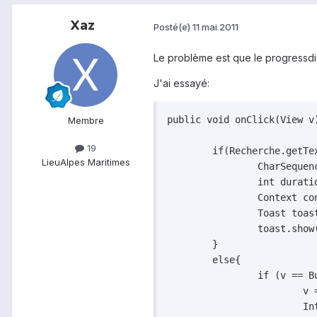
Xaz
Posté(e)
11 mai 2011
Le problème est que le progressdia
J'ai essayé:
public void onClick(View v)
Membre
19
   	if(Recherche.getText().toString().equalsIgnoreCase("")){

Lieu
Alpes Maritimes
   		CharSequence text = "Merci d'entrer une recherche";

   		int duration = Toast.LENGTH_LONG;

   		Context context = getApplicationContext();

   		Toast toast = Toast.makeText(context, text, duration);

   		toast.show();

   	}

   	else{	

   		if (v == ButtonContacts) {

			v = null;

   			Intent intent = new Intent(this, ContactsResults.class);
