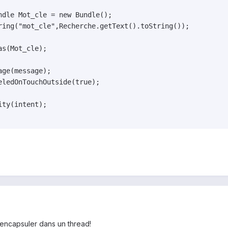
ring("mot_cle",Recherche.getText().toString());

s(Mot_cle);

ge(message);

ledOnTouchOutside(true);

é encapsuler dans un thread!