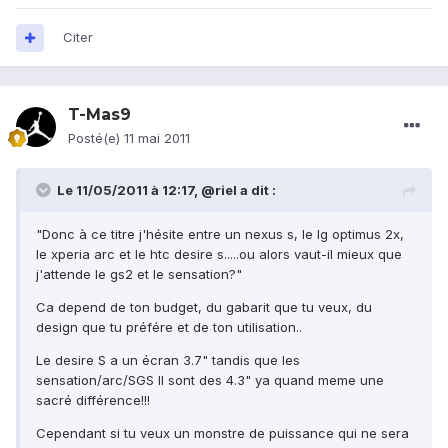
Citer
T-Mas9
Posté(e)
11 mai 2011
Le 11/05/2011 à 12:17, @riel a dit :
"Donc à ce titre j'hésite entre un nexus s, le lg optimus 2x,
le xperia arc et le htc desire s.....ou alors vaut-il mieux que
j'attende le gs2 et le sensation?"
Ca depend de ton budget, du gabarit que tu veux, du
design que tu préfére et de ton utilisation..
Le desire S a un écran 3.7" tandis que les
sensation/arc/SGS II sont des 4.3" ya quand meme une
sacré différence!!!
Cependant si tu veux un monstre de puissance qui ne sera