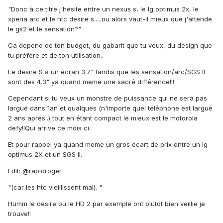
"Donc à ce titre j'hésite entre un nexus s, le lg optimus 2x, le
xperia arc et le htc desire s.....ou alors vaut-il mieux que j'attende
le gs2 et le sensation?"
Ca depend de ton budget, du gabarit que tu veux, du design que
tu préfére et de ton utilisation..
Le desire S a un écran 3.7" tandis que les sensation/arc/SGS II
sont des 4.3" ya quand meme une sacré différence!!!
Cependant si tu veux un monstre de puissance qui ne sera pas
largué dans 1an et qualques (n'importe quel téléphone est largué
2 ans aprés..) tout en étant compact le mieux est le motorola
defy!!Qui arrive ce mois ci.
Et pour rappel ya quand meme un gros écart de prix entre un lg
optimus 2X et un SGS II.
Edit: @rapidroger
"(car les htc vieillissent mal). "
Humm le desire ou le HD 2 par exemple ont plutot bien veillie je
trouve!!