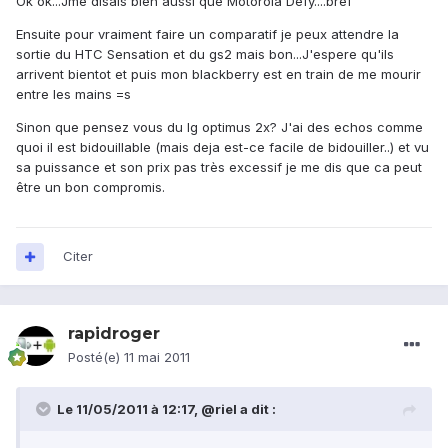
Ok ok...Jme disais bien aussi que Motorola Defy....bref
Ensuite pour vraiment faire un comparatif je peux attendre la
sortie du HTC Sensation et du gs2 mais bon...J'espere qu'ils
arrivent bientot et puis mon blackberry est en train de me mourir
entre les mains =s
Sinon que pensez vous du lg optimus 2x? J'ai des echos comme
quoi il est bidouillable (mais deja est-ce facile de bidouiller..) et vu
sa puissance et son prix pas très excessif je me dis que ca peut
être un bon compromis.
Citer
rapidroger
Posté(e)
11 mai 2011
Le 11/05/2011 à 12:17, @riel a dit :