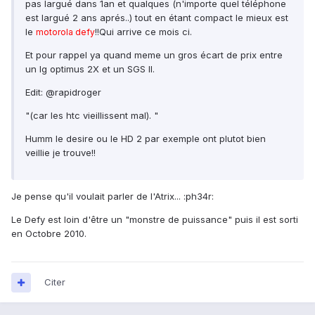
pas largué dans 1an et qualques (n'importe quel téléphone
est largué 2 ans aprés..) tout en étant compact le mieux est
le
!!Qui arrive ce mois ci.
motorola defy
Et pour rappel ya quand meme un gros écart de prix entre
un lg optimus 2X et un SGS II.
Edit: @rapidroger
"(car les htc vieillissent mal). "
Humm le desire ou le HD 2 par exemple ont plutot bien
veillie je trouve!!
Je pense qu'il voulait parler de l'Atrix... :ph34r:
Le Defy est loin d'être un "monstre de puissance" puis il est sorti
en Octobre 2010.
Citer