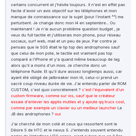
certains concurrent et j'hésite toujours.. Il n'est en effet pas
facile d'avoir un avis objectif sur les téléphones et mon
manque de connaissance sur le sujet (pour l'instant ^^) me
perturbent. Je change donc mon I4 en septembre... Ou
maintenant ! Je n'ai aucun problème question budget , je
veux du full tactile et j'utiliserais mon phone, pour réseau
sociaux, surf web, mail et un peu de jeux. Par contre je
pensais que le SGS était le tip top des androphones sauf
que celui de mon pote, le tactile est vraiment pas top
comparé a l'iPhone et y'a quand même beaucoup de lag
alors qu'il a moins d'un mois. Je cherche donc un
téléphone fluide. Et qu'il dure asssez longtemps aussi, car
ayant été obligé de jailbreaker mon I4, celui-ci prend un
sacré coup niveau durée de vie. J'ai entendu parler de ROM
CUSTOM, c'est quoi concrètement ?
c'est l'équivalent d'un
custom firmware, comme sur ios, sauf que le créateur
essaie d'enlever les applis inutiles et y ajoute qq trucs cool,
comme par exemple un clavier ou un meilleur launcher
Le
JB des androphones ?
oui
J'ai cherché de mon coté et ceux qui ressortent sont le
Désire S de HTC et le nexus S. J'entends souvent entendu