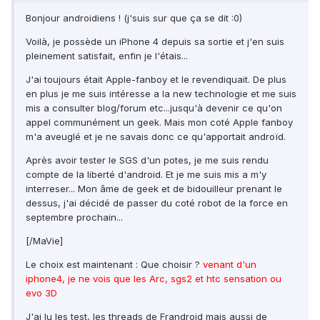
Bonjour androidiens ! (j'suis sur que ça se dit :0)
Voilà, je possède un iPhone 4 depuis sa sortie et j'en suis
pleinement satisfait, enfin je l'étais...
J'ai toujours était Apple-fanboy et le revendiquait. De plus
en plus je me suis intéresse a la new technologie et me suis
mis a consulter blog/forum etc...jusqu'à devenir ce qu'on
appel communément un geek. Mais mon coté Apple fanboy
m'a aveuglé et je ne savais donc ce qu'apportait androïd.
Après avoir tester le SGS d'un potes, je me suis rendu
compte de la liberté d'android. Et je me suis mis a m'y
interreser... Mon âme de geek et de bidouilleur prenant le
dessus, j'ai décidé de passer du coté robot de la force en
septembre prochain...
[/MaVie]
Le choix est maintenant : Que choisir ?
venant d'un
iphone4, je ne vois que les Arc, sgs2 et htc sensation ou
evo 3D
J'ai lu les test, les threads de Frandroid mais aussi de