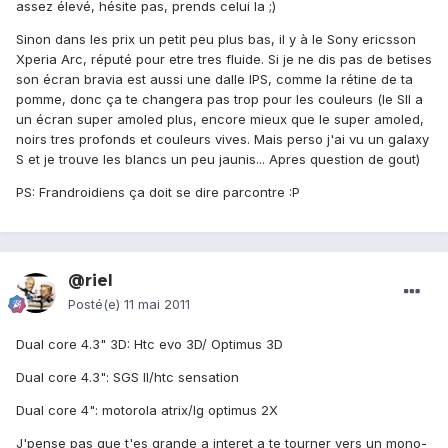
assez élevé, hésite pas, prends celui la ;)
Sinon dans les prix un petit peu plus bas, il y à le Sony ericsson
Xperia Arc, réputé pour etre tres fluide. Si je ne dis pas de betises
son écran bravia est aussi une dalle IPS, comme la rétine de ta
pomme, donc ça te changera pas trop pour les couleurs (le SII a
un écran super amoled plus, encore mieux que le super amoled,
noirs tres profonds et couleurs vives. Mais perso j'ai vu un galaxy
S et je trouve les blancs un peu jaunis... Apres question de gout)
PS: Frandroidiens ça doit se dire parcontre :P
@riel
Posté(e)
11 mai 2011
Dual core 4.3" 3D: Htc evo 3D/ Optimus 3D
Dual core 4.3": SGS II/htc sensation
Dual core 4": motorola atrix/lg optimus 2X
J'pense pas que t'es grande a interet a te tourner vers un mono-