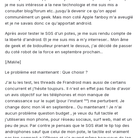
je me suis intéresse a la new technologie et me suis mis a
consulter blog/forum etc...jusqu'à devenir ce qu'on appel
communément un geek. Mais mon coté Apple fanboy m'a aveuglé
et je ne savais donc ce qu'apportait androïd.
Après avoir tester le SGS d'un potes, je me suis rendu compte de
la liberté d'android. Et je me suis mis a m'y interreser... Mon âme
de geek et de bidouilleur prenant le dessus, j'ai décidé de passer
du coté robot de la force en septembre prochain...
[/MaVie]
Le problème est maintenant : Que choisir ?
J'ai lu les test, les threads de Frandroid mais aussi de certains
concurrent et j'hésite toujours.. Il n'est en effet pas facile d'avoir
un avis objectif sur les téléphones et mon manque de
connaissance sur le sujet (pour l'instant ^^) me perturbent. Je
change donc mon I4 en septembre... Ou maintenant ! Je n'ai
aucun problème question budget , je veux du full tactile et
j'utiliserais mon phone, pour réseau sociaux, surf web, mail et un
peu de jeux. Par contre je pensais que le SGS était le tip top des
androphones sauf que celui de mon pote, le tactile est vraiment
pas top comparé a l'iPhone et y'a quand même beaucoup de lag