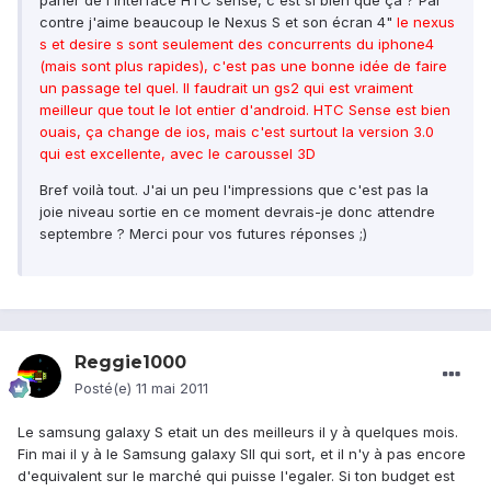
parler de l'interface HTC sense, c'est si bien que ça ? Par
contre j'aime beaucoup le Nexus S et son écran 4"
le nexus
s et desire s sont seulement des concurrents du iphone4
(mais sont plus rapides), c'est pas une bonne idée de faire
un passage tel quel. Il faudrait un gs2 qui est vraiment
meilleur que tout le lot entier d'android. HTC Sense est bien
ouais, ça change de ios, mais c'est surtout la version 3.0
qui est excellente, avec le caroussel 3D
Bref voilà tout. J'ai un peu l'impressions que c'est pas la
joie niveau sortie en ce moment devrais-je donc attendre
septembre ? Merci pour vos futures réponses ;)
Reggie1000
Posté(e)
11 mai 2011
Le samsung galaxy S etait un des meilleurs il y à quelques mois.
Fin mai il y à le Samsung galaxy SII qui sort, et il n'y à pas encore
d'equivalent sur le marché qui puisse l'egaler. Si ton budget est