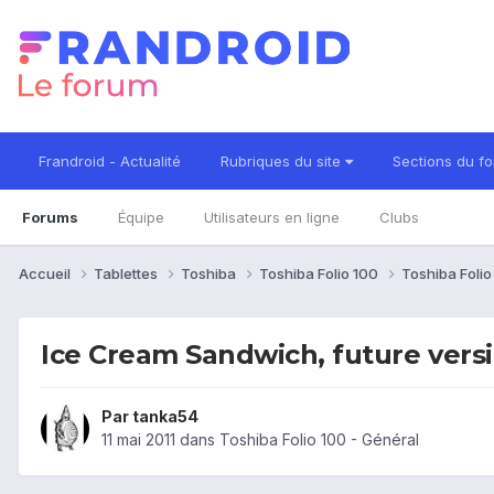
Frandroid - Actualité
Rubriques du site
Sections du f
Forums
Équipe
Utilisateurs en ligne
Clubs
Accueil
Tablettes
Toshiba
Toshiba Folio 100
Toshiba Folio
Ice Cream Sandwich, future versi
Par
tanka54
11 mai 2011
dans
Toshiba Folio 100 - Général