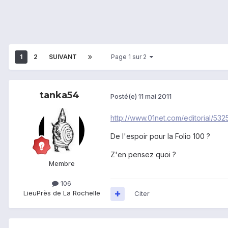
1
2
SUIVANT
Page 1 sur 2
tanka54
Posté(e)
11 mai 2011
http://www.01net.com/editorial/53
De l'espoir pour la Folio 100 ?
Z'en pensez quoi ?
Membre
106
Lieu
Près de La Rochelle
Citer