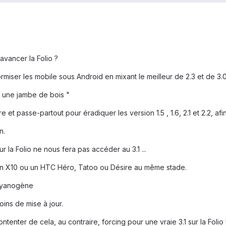
avancer la Folio ?
miser les mobile sous Android en mixant le meilleur de 2.3 et de 3.0
r une jambe de bois "
 et passe-partout pour éradiquer les version 1.5 , 1.6, 2.1 et 2.2, a
n.
la Folio ne nous fera pas accéder au 3.1 ...
 un X10 ou un HTC Héro, Tatoo ou Désire au même stade.
 Cyanogène
ins de mise à jour.
r de cela, au contraire, forcing pour une vraie 3.1 sur la Folio !!!!!!!!!!!!!