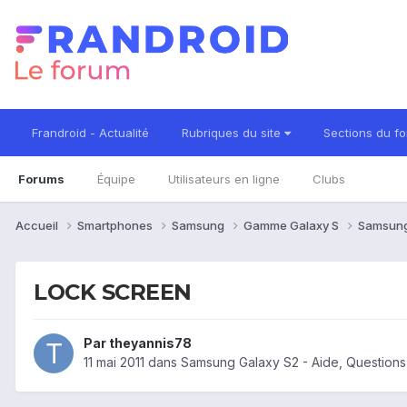
Frandroid - Actualité
Rubriques du site
Sections du f
Forums
Équipe
Utilisateurs en ligne
Clubs
Accueil
Smartphones
Samsung
Gamme Galaxy S
Samsung
LOCK SCREEN
Par
theyannis78
11 mai 2011
dans
Samsung Galaxy S2 - Aide, Question