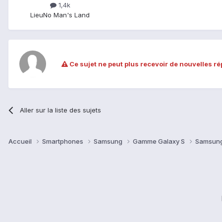
1,4k
Lieu
No Man's Land
Ce sujet ne peut plus recevoir de nouvelles r
Aller sur la liste des sujets
Accueil
Smartphones
Samsung
Gamme Galaxy S
Samsung