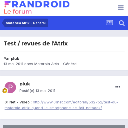
Motorola Atrix - Général
Test / revues de l'Atrix
Par
pluk
13 mai 2011
dans
Motorola Atrix - Général
pluk
Posté(e)
13 mai 2011
01 Net - Video :
http://www.01net.com/editorial/532752/test-du-
motorola-atrix-quand-le-smartphone-se-fait-netbook/