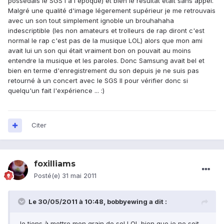
possèdais le SGS I à l'époque) et bien le résultat était sans appel.
Malgré une qualité d'image légerement supérieur je me retrouvais
avec un son tout simplement ignoble un brouhahaha
indescriptible (les non amateurs et trolleurs de rap diront c'est
normal le rap c'est pas de la musique LOL) alors que mon ami
avait lui un son qui était vraiment bon on pouvait au moins
entendre la musique et les paroles. Donc Samsung avait bel et
bien en terme d'enregistrement du son depuis je ne suis pas
retourné à un concert avec le SGS II pour vérifier donc si
quelqu'un fait l'expérience ... :)
Citer
foxilliams
Posté(e)
31 mai 2011
Le 30/05/2011 à 10:48, bobbyewing a dit :
Je tiens à mettre mon grain de sel LOL bien que je ne soit