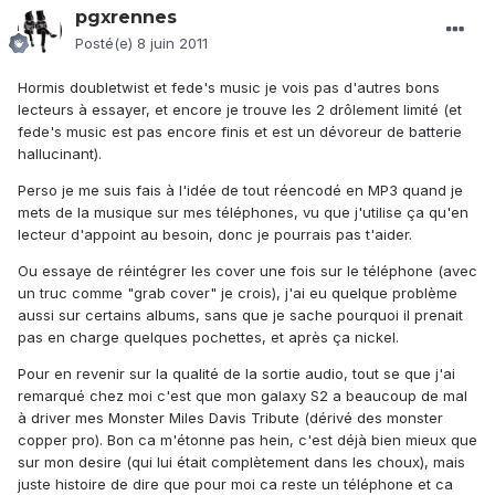
pgxrennes
Posté(e)
8 juin 2011
Hormis doubletwist et fede's music je vois pas d'autres bons
lecteurs à essayer, et encore je trouve les 2 drôlement limité (et
fede's music est pas encore finis et est un dévoreur de batterie
hallucinant).
Perso je me suis fais à l'idée de tout réencodé en MP3 quand je
mets de la musique sur mes téléphones, vu que j'utilise ça qu'en
lecteur d'appoint au besoin, donc je pourrais pas t'aider.
Ou essaye de réintégrer les cover une fois sur le téléphone (avec
un truc comme "grab cover" je crois), j'ai eu quelque problème
aussi sur certains albums, sans que je sache pourquoi il prenait
pas en charge quelques pochettes, et après ça nickel.
Pour en revenir sur la qualité de la sortie audio, tout se que j'ai
remarqué chez moi c'est que mon galaxy S2 a beaucoup de mal
à driver mes Monster Miles Davis Tribute (dérivé des monster
copper pro). Bon ca m'étonne pas hein, c'est déjà bien mieux que
sur mon desire (qui lui était complètement dans les choux), mais
juste histoire de dire que pour moi ca reste un téléphone et ca