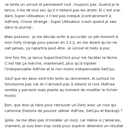
Je tente un unroot et permanent root : toujours pas. Quand je le
lance, il me dit tout sec qu'il n'obtient pas les droits. Et c'est vrai :
dans Super-Utilisateur, il n'est pas indiqué (contrairement à
AdFree). Chose étrange : Super Utilisateur crash quand je vais
dans le journal...
Mais passons : je me décide enfin à accorder un ptit moment à
mon Defy Orange pour passer en 2.2.2, en me disant qu'on ne
sait jamais, ça repartira peut-être. Je unroot et mets à jour.
Une fois fini, je lance SuperOneClick pour me faciliter la tâche.
C'est fait ça marche, maintenant, plus qu'à tripoter
l'indispensable AdFree et le non moins indispensable SetCpu.
Sauf que les deux sont très lents au lancement, et surtout ne
fonctionne pas car ils n'arrivent pas à obtenir le root (AdFree
semble y parvenir mais plante au moment de modifier le fichier
Hosts).
Bon, que dois-je faire pour retrouver un Defy avec un root qui
cartonne (histoire de pouvoir utiliser AdFree, SetCpu et Backup) ?
(pitié, ne me dites pas d'installer un mod, car même si j'aimerais,
vraiment, je suis bien trop noob pour espérer atteindre un résultat