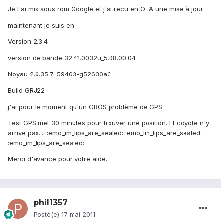
Je l'ai mis sous rom Google et j'ai recu en OTA une mise à jour
maintenant je suis en
Version 2.3.4
version de bande 32.41.0032u_5.08.00.04
Noyau 2.6.35.7-59463-g52630a3
Build GRJ22
j'ai pour le moment qu'un GROS problème de GPS
Test GPS met 30 minutes pour trouver une position. Et coyote n'y
arrive pas.... :emo_im_lips_are_sealed: :emo_im_lips_are_sealed:
:emo_im_lips_are_sealed:
Merci d'avance pour votre aide.
phil1357
Posté(e)
17 mai 2011