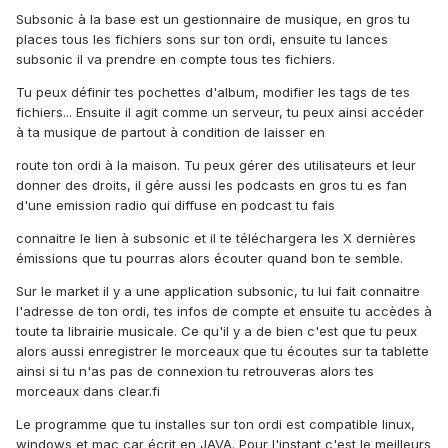
Subsonic à la base est un gestionnaire de musique, en gros tu
places tous les fichiers sons sur ton ordi, ensuite tu lances
subsonic il va prendre en compte tous tes fichiers.
Tu peux définir tes pochettes d'album, modifier les tags de tes
fichiers... Ensuite il agit comme un serveur, tu peux ainsi accéder
à ta musique de partout à condition de laisser en
route ton ordi à la maison. Tu peux gérer des utilisateurs et leur
donner des droits, il gére aussi les podcasts en gros tu es fan
d'une emission radio qui diffuse en podcast tu fais
connaitre le lien à subsonic et il te téléchargera les X dernières
émissions que tu pourras alors écouter quand bon te semble.
Sur le market il y a une application subsonic, tu lui fait connaitre
l'adresse de ton ordi, tes infos de compte et ensuite tu accèdes à
toute ta librairie musicale. Ce qu'il y a de bien c'est que tu peux
alors aussi enregistrer le morceaux que tu écoutes sur ta tablette
ainsi si tu n'as pas de connexion tu retrouveras alors tes
morceaux dans clear.fi
Le programme que tu installes sur ton ordi est compatible linux,
windows et mac car écrit en JAVA. Pour l'instant c'est le meilleurs