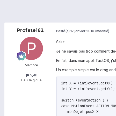
Profete162
Posté(e)
17 janvier 2010
(modifié)
Salut
Je ne savais pas trop comment décri
En fait, dans mon appli TaskOS, j'u
Membre
Un exemple simple est le drag and
5,4k
Lieu
Belgique
int X = (int)event.getX();

int Y = (int)event.getY();

switch (eventaction ) {

case MotionEvent.ACTION_MOV
   monObjet.posX=X
