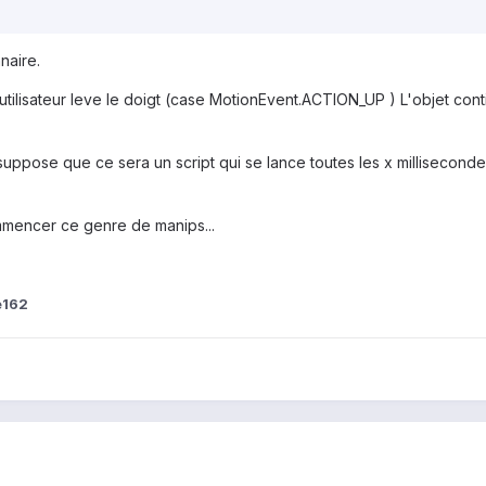
naire.
'utilisateur leve le doigt (case MotionEvent.ACTION_UP ) L'objet con
e suppose que ce sera un script qui se lance toutes les x millisecon
mmencer ce genre de manips...
e162