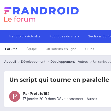
Frandroid - Actualité
Rubriques du site
Sections du f
Forums
Équipe
Utilisateurs en ligne
Clubs
Accueil
Développement
Développement - Autres
Un script q
Un script qui tourne en paralell
Par
Profete162
17 janvier 2010
dans
Développement - Autres