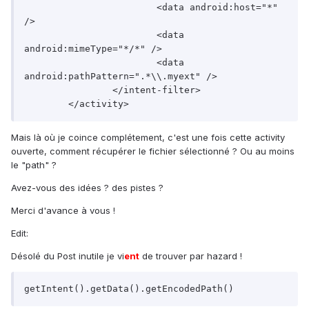
			<data android:host="*" 
/>

			<data 
android:mimeType="*/*" />

			<data 
android:pathPattern=".*\\.myext" />

		</intent-filter>

Mais là où je coince complétement, c'est une fois cette activity
ouverte, comment récupérer le fichier sélectionné ? Ou au moins
le "path" ?
Avez-vous des idées ? des pistes ?
Merci d'avance à vous !
Edit:
Désolé du Post inutile je vi
ent
de trouver par hazard !