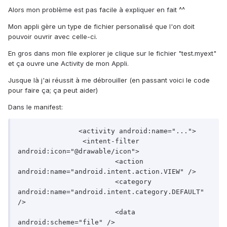
Alors mon problème est pas facile à expliquer en fait ^^
Mon appli gère un type de fichier personalisé que l'on doit
pouvoir ouvrir avec celle-ci.
En gros dans mon file explorer je clique sur le fichier "test.myext"
et ça ouvre une Activity de mon Appli.
Jusque là j'ai réussit à me débrouiller (en passant voici le code
pour faire ça; ça peut aider)
Dans le manifest:
               <activity android:name="...">

		<intent-filter 
android:icon="@drawable/icon">

			<action 
android:name="android.intent.action.VIEW" />

			<category 
android:name="android.intent.category.DEFAULT" 
/>

			<data 
android:scheme="file" />
