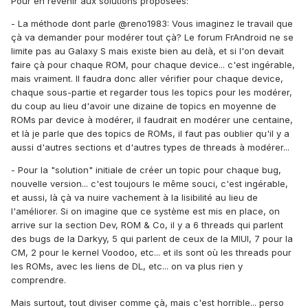
Pour en revenir aux solutions proposées:
- La méthode dont parle @reno1983: Vous imaginez le travail que
çà va demander pour modérer tout çà? Le forum FrAndroid ne se
limite pas au Galaxy S mais existe bien au delà, et si l'on devait
faire çà pour chaque ROM, pour chaque device... c'est ingérable,
mais vraiment. Il faudra donc aller vérifier pour chaque device,
chaque sous-partie et regarder tous les topics pour les modérer,
du coup au lieu d'avoir une dizaine de topics en moyenne de
ROMs par device à modérer, il faudrait en modérer une centaine,
et là je parle que des topics de ROMs, il faut pas oublier qu'il y a
aussi d'autres sections et d'autres types de threads à modérer...
- Pour la "solution" initiale de créer un topic pour chaque bug,
nouvelle version... c'est toujours le même souci, c'est ingérable,
et aussi, là çà va nuire vachement à la lisibilité au lieu de
l'améliorer. Si on imagine que ce système est mis en place, on
arrive sur la section Dev, ROM & Co, il y a 6 threads qui parlent
des bugs de la Darkyy, 5 qui parlent de ceux de la MIUI, 7 pour la
CM, 2 pour le kernel Voodoo, etc... et ils sont où les threads pour
les ROMs, avec les liens de DL, etc... on va plus rien y
comprendre.
Mais surtout, tout diviser comme çà, mais c'est horrible... perso