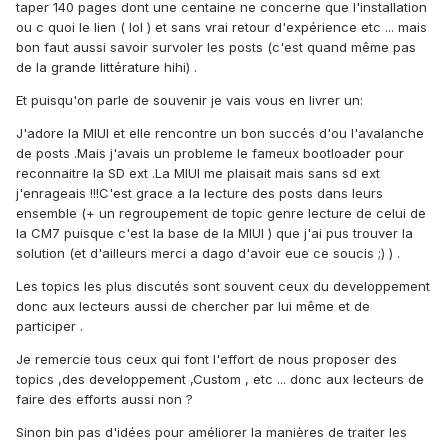
taper 140 pages dont une centaine ne concerne que l'installation
ou c quoi le lien ( lol ) et sans vrai retour d'expérience etc ... mais
bon faut aussi savoir survoler les posts (c'est quand même pas
de la grande littérature hihi) .
Et puisqu'on parle de souvenir je vais vous en livrer un:
J'adore la MIUI et elle rencontre un bon succés d'ou l'avalanche
de posts .Mais j'avais un probleme le fameux bootloader pour
reconnaitre la SD ext .La MIUI me plaisait mais sans sd ext
j'enrageais !!!C'est grace a la lecture des posts dans leurs
ensemble (+ un regroupement de topic genre lecture de celui de
la CM7 puisque c'est la base de la MIUI ) que j'ai pus trouver la
solution (et d'ailleurs merci a dago d'avoir eue ce soucis ;) ) .
Les topics les plus discutés sont souvent ceux du developpement
donc aux lecteurs aussi de chercher par lui même et de
participer .
Je remercie tous ceux qui font l'effort de nous proposer des
topics ,des developpement ,Custom , etc ... donc aux lecteurs de
faire des efforts aussi non ?
Sinon bin pas d'idées pour améliorer la manières de traiter les