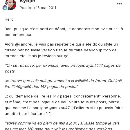
Kyojin
Posté(e)
16 mai 2011
Hello!
Bon, puisque c'est parti en débat, je donnerais mon avis aussi, à
bon entendeur.
Alors @jlandrei, je vais pas répéter ce qui a été dit du style un
thread par nouvelle version risque de faire beaucoup trop de
threads etc.. mais je reviens sur çà:
"On se retrouve, par exemple, avec un topic ayant 147 pages de
posts.
Je trouve que celà nuit gravement à la lisibilité du forum. Qui irait
lire l'intégralité des 147 pages de posts."
Et qui demande de lire les 147 pages, concrètement? Personne,
et même, c'est pas logique de vouloir lire tous les posts, parce
que comme l'a souligné @maxou47 (d'ailleurs si tu pouvais faire
un effort sur l'écriture ^_^):
"apres comme ya eu plein de mis a jour, j'ai laisse tombe je vais
pas me taer 120 page pour voir les problemes des versions