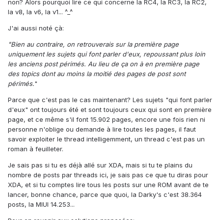
non? Alors pourquoi lire ce qui concerne la RC4, la RC3, la RC2,
la v8, la v6, la v1... ^_^
J'ai aussi noté çà:
"Bien au contraire, on retrouverais sur la première page
uniquement les sujets qui font parler d'eux, repoussant plus loin
les anciens post périmés. Au lieu de ça on à en première page
des topics dont au moins la moitié des pages de post sont
périmés.
"
Parce que c'est pas le cas maintenant? Les sujets "qui font parler
d'eux" ont toujours été et sont toujours ceux qui sont en première
page, et ce même s'il font 15.902 pages, encore une fois rien ni
personne n'oblige ou demande à lire toutes les pages, il faut
savoir exploiter le thread intelligemment, un thread c'est pas un
roman à feuilleter.
Je sais pas si tu es déjà allé sur XDA, mais si tu te plains du
nombre de posts par threads ici, je sais pas ce que tu diras pour
XDA, et si tu comptes lire tous les posts sur une ROM avant de te
lancer, bonne chance, parce que quoi, la Darky's c'est 38.364
posts, la MIUI 14.253...