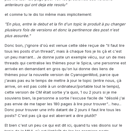
anterieurs qui ont deja ete resolu"
et comme tu le dis toi même mais implicitement:
"En plus, entre le debut et la fin d'un topic le produit à pu changer
plusieurs fois de versions et donc la pertinence des post n'est
plus assurée."
Donc bon, j'ignore d'où est venue cette idée reçue de "il faut lire
tous les posts d'un thread", mais à chaque fois je lis çà et c'est
un peu marrant... Je donne juste un exemple vécu, sur un de mes
threads qui centralise les thèmes pour le Spica, une personne est
arrivée en demandant en gros qu'on lui donne des liens de
thèmes pour la nouvelle version de CyanogenMod, parce que
j'avais pas eu le temps de mettre à jour le topic (entre nous, çà
arrive, on est pas collé à un ordinateur/portable tout le temps),
cette version de CM était sortie y'a quoi, 1 ou 2 jours si je me
souviens bien, la personne a sortie l'excuse facile de "désolé j'ai
pas envie de me taper les 180 pages à lire pour trouver"... heu...
Donc pour trouver une info datant de 2 jours il faut lire tous les
posts? C'est pas çà qui est aberrant a dire plutôt?
Et bien c'est un peu ce qui est dit ici, quand tu vas disons sur le