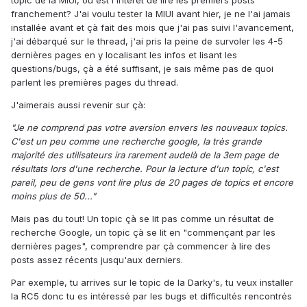
topic de la MIUI, où est l'intérêt de lire les premiers posts
franchement? J'ai voulu tester la MIUI avant hier, je ne l'ai jamais
installée avant et çà fait des mois que j'ai pas suivi l'avancement,
j'ai débarqué sur le thread, j'ai pris la peine de survoler les 4-5
dernières pages en y localisant les infos et lisant les
questions/bugs, çà a été suffisant, je sais même pas de quoi
parlent les premières pages du thread.
J'aimerais aussi revenir sur çà:
"Je ne comprend pas votre aversion envers les nouveaux topics.
C'est un peu comme une recherche google, la très grande
majorité des utilisateurs ira rarement audelà de la 3em page de
résultats lors d'une recherche. Pour la lecture d'un topic, c'est
pareil, peu de gens vont lire plus de 20 pages de topics et encore
moins plus de 50..."
Mais pas du tout! Un topic çà se lit pas comme un résultat de
recherche Google, un topic çà se lit en "commençant par les
dernières pages", comprendre par çà commencer à lire des
posts assez récents jusqu'aux derniers.
Par exemple, tu arrives sur le topic de la Darky's, tu veux installer
la RC5 donc tu es intéressé par les bugs et difficultés rencontrés