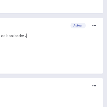
Auteur
c de bootloader :|