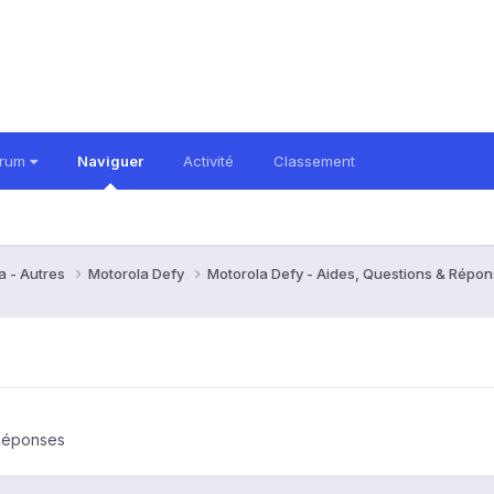
orum
Naviguer
Activité
Classement
a - Autres
Motorola Defy
Motorola Defy - Aides, Questions & Répo
 Réponses