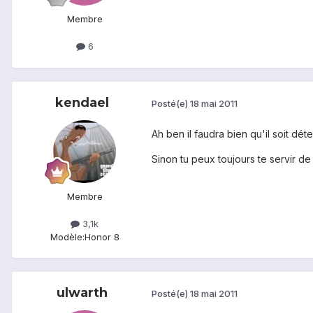
Membre
6
kendael
Posté(e)
18 mai 2011
Ah ben il faudra bien qu'il soit dét
Sinon tu peux toujours te servir d
Membre
3,1k
Modèle:
Honor 8
ulwarth
Posté(e)
18 mai 2011