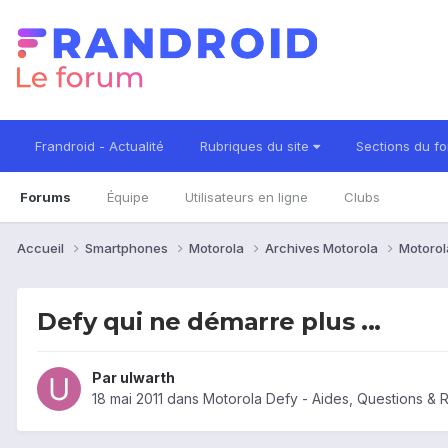
Frandroid - Actualité
Rubriques du site
Sections du f
Forums
Équipe
Utilisateurs en ligne
Clubs
Accueil
Smartphones
Motorola
Archives Motorola
Motorol
Defy qui ne démarre plus ...
Par
ulwarth
18 mai 2011
dans
Motorola Defy - Aides, Questions &