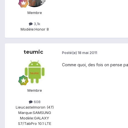
Membre
3,1k
Modèle:
Honor 8
teumic
Posté(e)
18 mai 2011
Comme quoi, des fois on pense pas 
Membre
608
Lieu
castelmoron (47)
Marque:
SAMSUNG
Modèle:
GALAXY
S7/TabPro 10.1 LTE