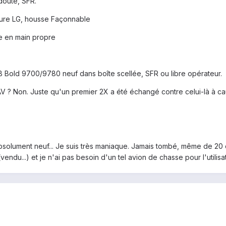
doute, SFR.
oiture LG, housse Façonnable
se en main propre
B Bold 9700/9780 neuf dans boîte scellée, SFR ou libre opérateur.
n SAV ? Non. Juste qu'un premier 2X a été échangé contre celui-là à 
solument neuf... Je suis très maniaque. Jamais tombé, même de 20 c
ndu...) et je n'ai pas besoin d'un tel avion de chasse pour l'utilisat