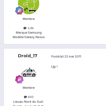
Membre
3,8k
Marque:
Samsung
Modèle:
Galaxy Nexus
Droid_17
Posté(e)
22 mai 2011
Up !
Membre
840
Lieu
au Nord du Sud-
Ouest... ou au Sud du