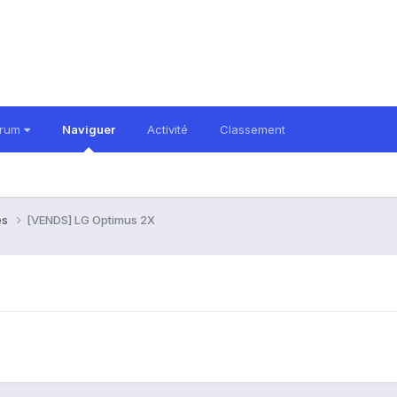
orum
Naviguer
Activité
Classement
es
[VENDS] LG Optimus 2X