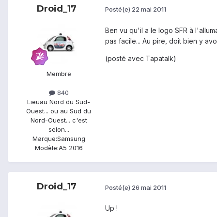
Droid_17
Posté(e)
22 mai 2011
Ben vu qu'il a le logo SFR à l'all
pas facile... Au pire, doit bien y avo
(posté avec Tapatalk)
Membre
840
Lieu
au Nord du Sud-
Ouest... ou au Sud du
Nord-Ouest... c'est
selon...
Marque:
Samsung
Modèle:
A5 2016
Droid_17
Posté(e)
26 mai 2011
Up !