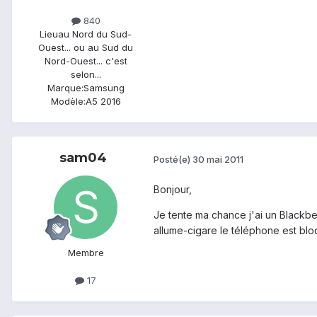
840
Lieu
au Nord du Sud-
Ouest... ou au Sud du
Nord-Ouest... c'est
selon...
Marque:
Samsung
Modèle:
A5 2016
sam04
Posté(e)
30 mai 2011
Bonjour,
Je tente ma chance j'ai un Blackb
allume-cigare le téléphone est blo
Membre
17