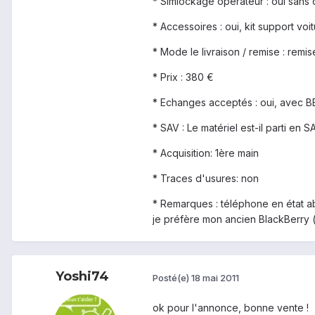
* Simlockage opérateur : oui sans 
* Accessoires : oui, kit support v
* Mode le livraison / remise : remi
* Prix : 380 €
* Echanges acceptés : oui, avec B
* SAV : Le matériel est-il parti e
* Acquisition: 1ère main
* Traces d'usures: non
* Remarques : téléphone en état ab
je préfère mon ancien BlackBerry (ve
Yoshi74
Posté(e)
18 mai 2011
ok pour l'annonce, bonne vente !