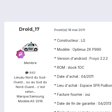
Droid_17
Posté(e)
18 mai 2011
* Constructeur : LG
* Modèle : Optimus 2X P990
* Version d'android : Froyo 2.2.2
Membre
* ROM : stock 1OC
840
* Date d'achat : 04/2011
Lieu
au Nord du Sud-
Ouest... ou au Sud du
* Lieu d'achat : Espace SFR Puilbo
Nord-Ouest... c'est
selon...
* Facture fournie : oui
Marque:
Samsung
Modèle:
A5 2016
* Date de fin de garantie : 04/2013