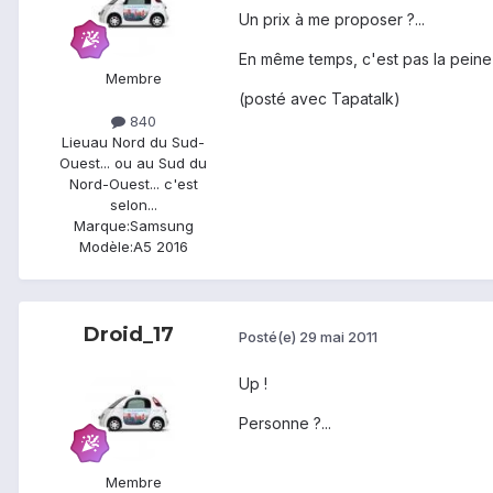
Un prix à me proposer ?...
En même temps, c'est pas la peine 
Membre
(posté avec Tapatalk)
840
Lieu
au Nord du Sud-
Ouest... ou au Sud du
Nord-Ouest... c'est
selon...
Marque:
Samsung
Modèle:
A5 2016
Droid_17
Posté(e)
29 mai 2011
Up !
Personne ?...
Membre