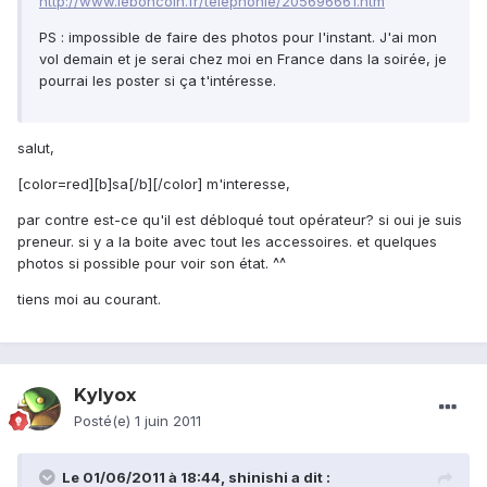
http://www.leboncoin.fr/telephonie/205696661.htm
PS : impossible de faire des photos pour l'instant. J'ai mon
vol demain et je serai chez moi en France dans la soirée, je
pourrai les poster si ça t'intéresse.
salut,
[color=red][b]sa[/b][/color] m'interesse,
par contre est-ce qu'il est débloqué tout opérateur? si oui je suis
preneur. si y a la boite avec tout les accessoires. et quelques
photos si possible pour voir son état. ^^
tiens moi au courant.
Kylyox
Posté(e)
1 juin 2011
Le 01/06/2011 à 18:44, shinishi a dit :