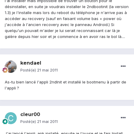
l'ai installer mais impossible de trouver un bouton pour le
désinstaller, en suite je voudrais installer le 2ndbootinit (la version
1.3) je l'installe mais lors du reboot du téléphone je n'arrive pas à
accéder au recovery (sauf en faisant volume bas + power où
j'accède à l'ancien recovery avec le panneau Android.) Si
quelqu'un pouvait m'aider je lui serait reconnaissant car là je
galère depuis hier soir et je commence à en avoir ras le bol là....
kendael
Posté(e)
21 mai 2011
As-tu bien lancé l'appli 2ndInit et installé le bootmenu à partir de
l'appli ?
cleur00
Posté(e)
21 mai 2011
J'ai lancé l'appli .apk installé, ensuite je l'ouvre et je fais Install