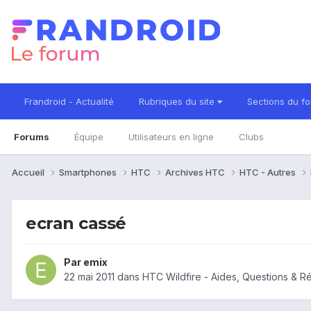
Frandroid - Actualité
Rubriques du site
Sections du f
Forums
Équipe
Utilisateurs en ligne
Clubs
Accueil
Smartphones
HTC
Archives HTC
HTC - Autres
ecran cassé
Par
emix
22 mai 2011
dans
HTC Wildfire - Aides, Questions & 