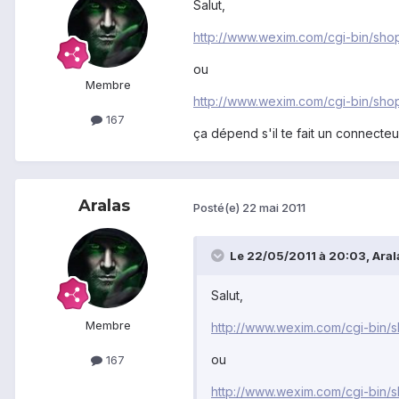
Salut,
http://www.wexim.com/cgi-bin/sh
ou
Membre
http://www.wexim.com/cgi-bin/sh
167
ça dépend s'il te fait un connecteu
Aralas
Posté(e)
22 mai 2011
Le 22/05/2011 à 20:03, Aralas
Salut,
Membre
http://www.wexim.com/cgi-bin
ou
167
http://www.wexim.com/cgi-bin