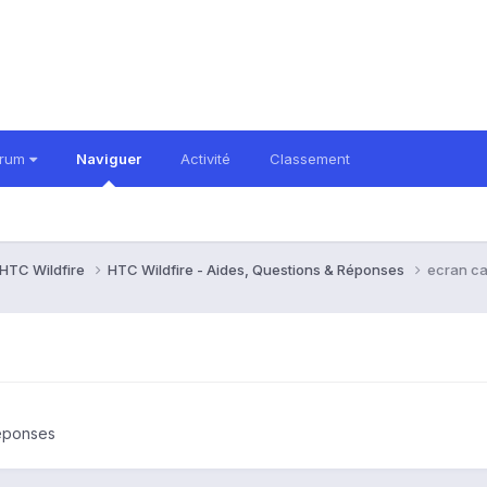
orum
Naviguer
Activité
Classement
HTC Wildfire
HTC Wildfire - Aides, Questions & Réponses
ecran c
Réponses