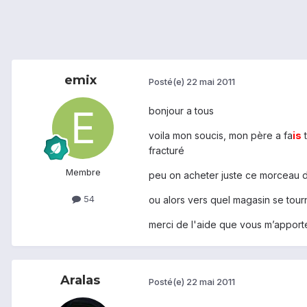
emix
Posté(e)
22 mai 2011
bonjour a tous
voila mon soucis, mon père a fa
is
t
fracturé
Membre
peu on acheter juste ce morceau d
54
ou alors vers quel magasin se tourn
merci de l'aide que vous m’apport
Aralas
Posté(e)
22 mai 2011