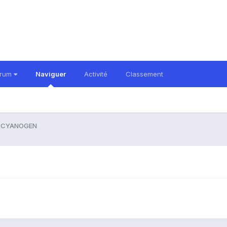
orum
Naviguer
Activité
Classement
s CYANOGEN