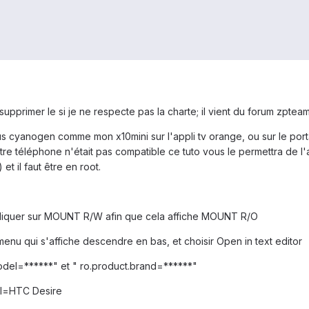
 supprimer le si je ne respecte pas la charte; il vient du forum zpte
s cyanogen comme mon x10mini sur l'appli tv orange, ou sur le port
e téléphone n'était pas compatible ce tuto vous le permettra de 
t il faut être en root.
cliquer sur MOUNT R/W afin que cela affiche MOUNT R/O
menu qui s'affiche descendre en bas, et choisir Open in text editor
model=******" et " ro.product.brand=******"
el=HTC Desire