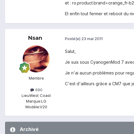
et : ro.product.brand=orange_fr-b
Et enfin tout fermer et reboot du m
Nsan
Posté(e)
23 mai 2011
Salut,
Je suis sous CyanogenMod 7 avec
Je n'ai aucun problèmes pour rega
Membre
C'est d'ailleurs grâce a CM7 que je
690
Lieu
West Coast
Marque:
LG
Modèle:
V20
Archivé