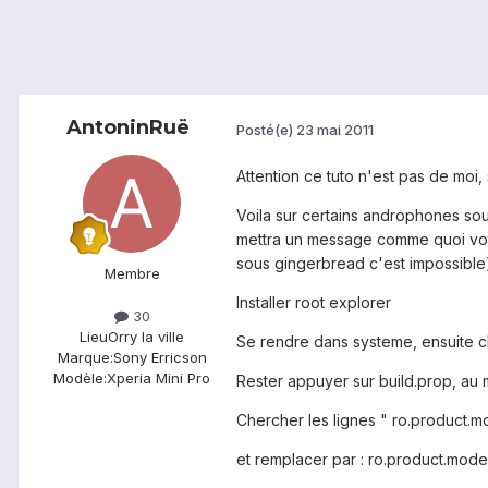
AntoninRuë
Posté(e)
23 mai 2011
Attention ce tuto n'est pas de moi,
Voila sur certains androphones sou
mettra un message comme quoi votr
sous gingerbread c'est impossible) e
Membre
Installer root explorer
30
Lieu
Orry la ville
Se rendre dans systeme, ensuite 
Marque:
Sony Erricson
Modèle:
Xperia Mini Pro
Rester appuyer sur build.prop, au 
Chercher les lignes " ro.product.
et remplacer par : ro.product.mod