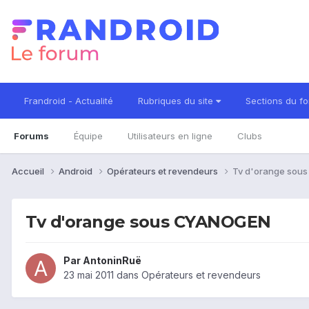
Frandroid - Actualité
Rubriques du site
Sections du f
Forums
Équipe
Utilisateurs en ligne
Clubs
Accueil
Android
Opérateurs et revendeurs
Tv d'orange sou
Tv d'orange sous CYANOGEN
Par
AntoninRuë
23 mai 2011
dans
Opérateurs et revendeurs