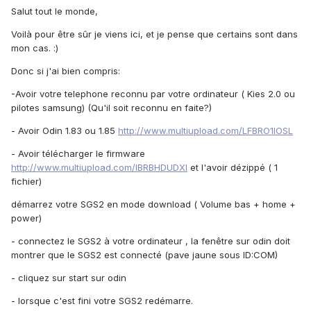
Salut tout le monde,
Voilà pour être sûr je viens ici, et je pense que certains sont dans
mon cas. :)
Donc si j'ai bien compris:
-Avoir votre telephone reconnu par votre ordinateur ( Kies 2.0 ou
pilotes samsung) (Qu'il soit reconnu en faite?)
- Avoir Odin 1.83 ou 1.85
http://www.multiupload.com/LFBRO1IOSL
- Avoir télécharger le firmware
http://www.multiupload.com/IBRBHDUDXI
et l'avoir dézippé ( 1
fichier)
démarrez votre SGS2 en mode download ( Volume bas + home +
power)
- connectez le SGS2 à votre ordinateur , la fenêtre sur odin doit
montrer que le SGS2 est connecté (pave jaune sous ID:COM)
- cliquez sur start sur odin
- lorsque c'est fini votre SGS2 redémarre.