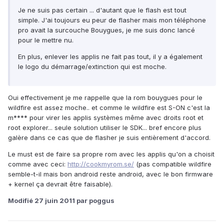
Je ne suis pas certain ... d'autant que le flash est tout
simple. J'ai toujours eu peur de flasher mais mon téléphone
pro avait la surcouche Bouygues, je me suis donc lancé
pour le mettre nu.
En plus, enlever les applis ne fait pas tout, il y a également
le logo du démarrage/extinction qui est moche.
Oui effectivement je me rappelle que la rom bouygues pour le
wildfire est assez moche.. et comme le wildfire est S-ON c'est la
m**** pour virer les applis systèmes même avec droits root et
root explorer... seule solution utiliser le SDK... bref encore plus
galère dans ce cas que de flasher je suis entièrement d'accord.
Le must est de faire sa propre rom avec les applis qu'on a choisit
comme avec ceci:
http://cookmyrom.se/
(pas compatible wildfire
semble-t-il mais bon android reste android, avec le bon firmware
+ kernel ça devrait être faisable).
Modifié
27 juin 2011
par poggus