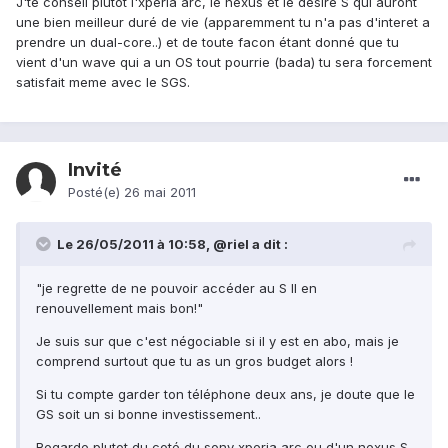
J'te conseil plutot l'xperia arc, le nexus et le desire S qui auront
une bien meilleur duré de vie (apparemment tu n'a pas d'interet a
prendre un dual-core..) et de toute facon étant donné que tu
vient d'un wave qui a un OS tout pourrie (bada) tu sera forcement
satisfait meme avec le SGS.
Invité
Posté(e)
26 mai 2011
Le 26/05/2011 à 10:58, @riel a dit :
"je regrette de ne pouvoir accéder au S II en
renouvellement mais bon!"
Je suis sur que c'est négociable si il y est en abo, mais je
comprend surtout que tu as un gros budget alors !
Si tu compte garder ton téléphone deux ans, je doute que le
GS soit un si bonne investissement..
Regarde plutot du coté du sony xperia arc ou d'un nexus S,