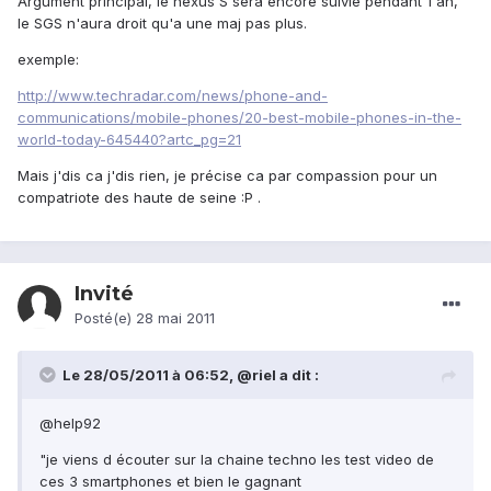
Argument principal, le nexus S sera encore suivie pendant 1 an,
le SGS n'aura droit qu'a une maj pas plus.
exemple:
http://www.techradar.com/news/phone-and-
communications/mobile-phones/20-best-mobile-phones-in-the-
world-today-645440?artc_pg=21
Mais j'dis ca j'dis rien, je précise ca par compassion pour un
compatriote des haute de seine :P .
Invité
Posté(e)
28 mai 2011
Le 28/05/2011 à 06:52, @riel a dit :
@help92
"je viens d écouter sur la chaine techno les test video de
ces 3 smartphones et bien le gagnant