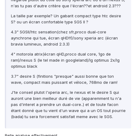
n'as tu pas d'autre critère que l'écran??et android 2.3???
La taille par exemple? Un gabarit compact type htc desire
S? ou un écran confortable type SGS II ?
4.3" SGSII/htc sensation(chez sfr,proco dual-core
aynchrone qui tue, écran qHD!!!)/sony xperia arc (écran
bravia lumineux, android 2.3.3)
4" motorola atrix(écran qHD,proco dual core, 1go de
ram)/nexus S (le tel made in googleland)/lg optimus 2x/lg
optimus black
3.7" desire S (finitions "presque" aussi bonne que ton
wave, compact mais puissant et véloce, 768mo de ram!
J'te conseil plutot l'xperia arc, le nexus et le desire S qui
auront une bien meilleur duré de vie (apparemment tu n'a
pas d'interet a prendre un dual-core..) et de toute facon
étant donné que tu vient d'un wave qui a un OS tout pourrie
(bada) tu sera forcement satisfait meme avec le SGS.
Belle analyse effectivement