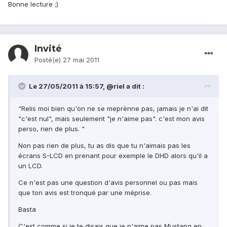
Bonne lecture ;)
Invité
Posté(e)
27 mai 2011
Le 27/05/2011 à 15:57, @riel a dit :
"Relis moi bien qu'on ne se meprènne pas, jamais je n'ai dit
"c'est nul", mais seulement "je n'aime pas". c'est mon avis
perso, rien de plus. "
Non pas rien de plus, tu as dis que tu n'aimais pas les
écrans S-LCD en prenant pour exemple le DHD alors qu'il a
un LCD.
Ce n'est pas une question d'avis personnel ou pas mais
que ton avis est tronqué par une méprise.
Basta
C'est comme si je te disais que je n'aime pas Mustang en