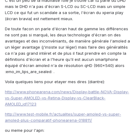
C'est un peu de la mauvaise foie je trouve car tu parle du DHD
mais le DHD n'a pas d'écran S-LCD ou SC-LCD mais un simple
LCD ce qui fut un scandale a sa sortie, l'écran du xperia play
(écran bravia) est nettement mieux.
De toute facon on parle d'écran haut de gamme les différences
ne sont pas si marqué, les deux technologie d'écran on des
avantages et des inconvéniants, de manière générale l'amoled a
un léger avantage (j'insiste sur léger) mais faire des généralités
ca n'a pas grand intéret et de plus il faut prendre en compte la
définitions d'écran et a l'heure qu'il est aucun smartphone
équipé d'écran amoled n'a de résolution qHD (960x540) alors
:emo_im_lips_are_sealed: .
Voila quelques liens pour etayer mes dires (diantre):
http://www.phonearena.com/news/Display-battle-NOVA-Display-
vs-Super-AMOLED-vs-Retina-Display-vs-ClearBlack-
AMOLED_id17123
http://www.test-mobile.fr/actualites/super-amoled-vs-super-
amoled-plus-comparatif-phonearena-018811/
ou meme pour l'apn: