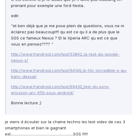
prenant pour exemple une ford fiesta..
edit:
"et ben déjà que je me pose plein de questions, vous ne m
éclairez pas beaucoup!!!! qu est ce qu il a de plus que le
SGS ce fameux Nexus ? Et le Xperia ARC qu est ce que
vous en pensez???? "
http://www.frandroid.com/test/53842_le-test-du-google-
nexus-s/
http://www.frandroid.com/test/64149_le-htc-incredible-s-au-
banc-dessai/
http://www.frandroid.com/test/69430_test-du-sony-
ericsson-arc-lt15i-sous-android/
Bonne lecture ;)
je viens d écouter sur la chaine techno les test video de ces 3
smartphones et bien le gagnant
est....................................................................SGS !!!!!!