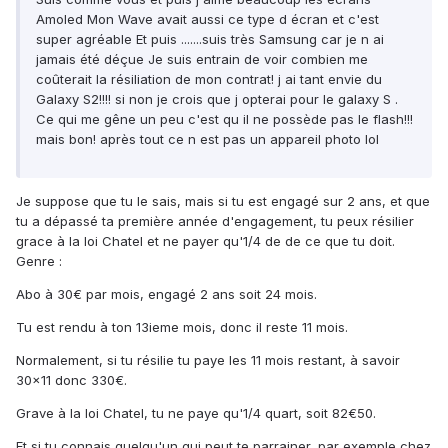
Amoled Mon Wave avait aussi ce type d écran et c'est
super agréable Et puis .......suis très Samsung car je n ai
jamais été déçue Je suis entrain de voir combien me
coûterait la résiliation de mon contrat! j ai tant envie du
Galaxy S2!!!! si non je crois que j opterai pour le galaxy S .
Ce qui me gêne un peu c'est qu il ne possède pas le flash!!!
mais bon! après tout ce n est pas un appareil photo lol
Je suppose que tu le sais, mais si tu est engagé sur 2 ans, et que
tu a dépassé ta première année d'engagement, tu peux résilier
grace à la loi Chatel et ne payer qu'1/4 de de ce que tu doit.
Genre :
Abo à 30€ par mois, engagé 2 ans soit 24 mois.
Tu est rendu à ton 13ieme mois, donc il reste 11 mois.
Normalement, si tu résilie tu paye les 11 mois restant, à savoir
30x11 donc 330€.
Grave à la loi Chatel, tu ne paye qu'1/4 quart, soit 82€50.
Et si tu connais quelqu'un qui peut te parrainer, par exemple chez