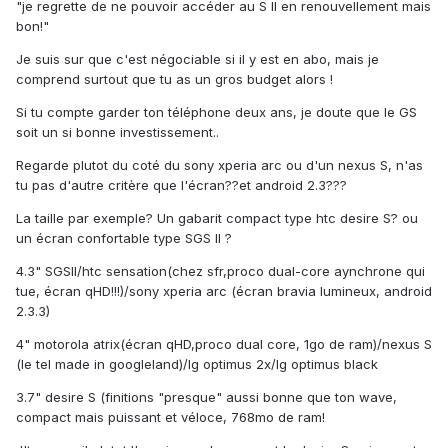
"je regrette de ne pouvoir accéder au S II en renouvellement mais
bon!"
Je suis sur que c'est négociable si il y est en abo, mais je
comprend surtout que tu as un gros budget alors !
Si tu compte garder ton téléphone deux ans, je doute que le GS
soit un si bonne investissement..
Regarde plutot du coté du sony xperia arc ou d'un nexus S, n'as
tu pas d'autre critère que l'écran??et android 2.3???
La taille par exemple? Un gabarit compact type htc desire S? ou
un écran confortable type SGS II ?
4.3" SGSII/htc sensation(chez sfr,proco dual-core aynchrone qui
tue, écran qHD!!!)/sony xperia arc (écran bravia lumineux, android
2.3.3)
4" motorola atrix(écran qHD,proco dual core, 1go de ram)/nexus S
(le tel made in googleland)/lg optimus 2x/lg optimus black
3.7" desire S (finitions "presque" aussi bonne que ton wave,
compact mais puissant et véloce, 768mo de ram!