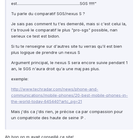
est....................................................................SGS !!!!!!"
Tu parle du comparatif SGS/nexus S ?
Je sais pas comment tu t'es demerdé, mais si c'est celui la,
t'a trouvé le comparatif le plus "pro-sgs" possible, nan
serieux ce test est bidon.
Si tu te renseigne sur d'autres site tu verras qu'il est bien
plus logique de prendre un nexus S
Argument principal, le nexus S sera encore suivie pendant 1
an, le SGS n'aura droit qu'a une maj pas plus.
exemple:
http://www.techradar.com/news/phone-and-
communications/mobile-phones/20-best-mobile-phones-in-
the-world-today-645440?artc_pg=21
Mais j'dis ca j'dis rien, je précise ca par compassion pour
un compatriote des haute de seine :P .
Ah bon on m avait conseillé ce site!