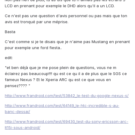
LCD en prenant pour exemple le DHD alors qu'il a un LCD.
Ce n'est pas une question d'avis personnel ou pas mais que ton
avis est tronqué par une méprise.
Basta
C'est comme si je te disais que je n'aime pas Mustang en prenant
pour exemple une ford fiesta..
edit:
"et ben déjà que je me pose plein de questions, vous ne m
éclairez pas beaucoup!!!! qu est ce qu il a de plus que le SGS ce
fameux Nexus ? Et le Xperia ARC qu est ce que vous en
pensez???? "
http://www.frandroid.com/test/53842_le-test-du-google-nexus-s/
http://www.frandroid.com/test/64149_le-htc-incredible-s-au-
banc-dessai/
http://www.frandroid.com/test/69430_test-du-sony-ericsson-arc-
lt15i-sous-android/