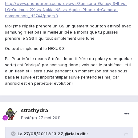
http://www.phonearena.com/reviews/Samsung-Galaxy-S-II-vs-
LG-Optimus-2X-vs-Nokia-N8-vs-Apple-iPhone-4-Camera-
comparison_id2744/page/3
Moi j'me répéte prendre un GS uniquement pour ton affinité avec
samsung n'est pas la meilleur idée a moins que tu puisses
prendre le SGS II qui tout simplement une turie.
Ou tout simplement le NEXUS S
Ps: Pour info le nexus S (c'est le petit frére du galaxy s en quelue
sorte) est fabriqué par samsung donc j'vois pas le probléme...et il
a un flash et il sera suvie pendant un moment (on est pas sous
bada le suivie est important!!!par suivie j'entend les maj car
android est en perpétuel évolution).
strathydra
Posté(e)
27 mai 2011
Le 27/05/2011 à 13:27, @riel a dit :