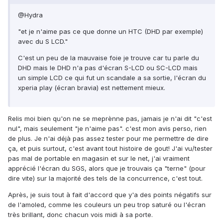
@Hydra
"et je n'aime pas ce que donne un HTC (DHD par exemple)
avec du S LCD."
C'est un peu de la mauvaise foie je trouve car tu parle du
DHD mais le DHD n'a pas d'écran S-LCD ou SC-LCD mais
un simple LCD ce qui fut un scandale a sa sortie, l'écran du
xperia play (écran bravia) est nettement mieux.
Relis moi bien qu'on ne se meprènne pas, jamais je n'ai dit "c'est
nul", mais seulement "je n'aime pas". c'est mon avis perso, rien
de plus. Je n'ai déjà pas assez tester pour me permettre de dire
ça, et puis surtout, c'est avant tout histoire de gout! J'ai vu/tester
pas mal de portable en magasin et sur le net, j'ai vraiment
apprécié l'écran du SGS, alors que je trouvais ça "terne" (pour
dire vite) sur la majorité des tels de la concurrence, c'est tout.
Après, je suis tout à fait d'accord que y'a des points négatifs sur
de l'amoled, comme les couleurs un peu trop saturé ou l'écran
très brillant, donc chacun vois midi à sa porte.