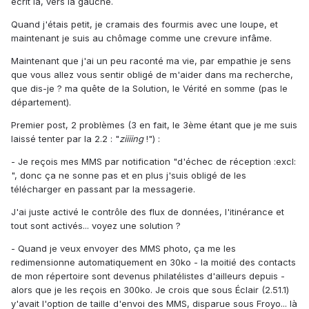
écrit là, vers la gauche.
Quand j'étais petit, je cramais des fourmis avec une loupe, et
maintenant je suis au chômage comme une crevure infâme.
Maintenant que j'ai un peu raconté ma vie, par empathie je sens
que vous allez vous sentir obligé de m'aider dans ma recherche,
que dis-je ? ma quête de la Solution, le Vérité en somme (pas le
département).
Premier post, 2 problèmes (3 en fait, le 3ème étant que je me suis
laissé tenter par la 2.2 : "
ziiiing
!") :
- Je reçois mes MMS par notification "d'échec de réception :excl:
", donc ça ne sonne pas et en plus j'suis obligé de les
télécharger en passant par la messagerie.
J'ai juste activé le contrôle des flux de données, l'itinérance et
tout sont activés... voyez une solution ?
- Quand je veux envoyer des MMS photo, ça me les
redimensionne automatiquement en 30ko - la moitié des contacts
de mon répertoire sont devenus philatélistes d'ailleurs depuis -
alors que je les reçois en 300ko. Je crois que sous Éclair (2.51.1)
y'avait l'option de taille d'envoi des MMS, disparue sous Froyo... là