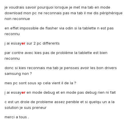
je voudrais savoir pourquoi lorsque je met ma tab en mode
download mon pc ne reconnais pas ma tab il me dis périphérique
non reconnue
en effet impossible de flasher via odin si la tablette n est pas
reconnu
j ai essay
er
sur 2 pc differents
par contre avec kies pas de problème la tablette est bien
reconnu
donc si kies reconnais ma tab je pensses avoir les bon drivers
samsung non ?
mes pc sont sous xp cela vient il de la ?
j ai essay
er
en mode debug et en mode pas debug rien ni fait
c est un drole de probleme assez penible et si quelqu un a la
solution je suis preneur
merci a tous .