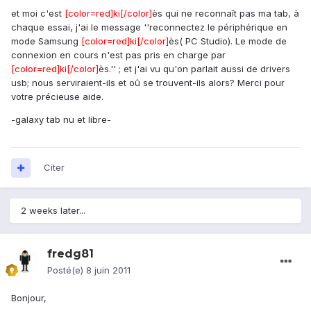
et moi c'est
[color=red]ki[/color]
ès qui ne reconnaît pas ma tab, à
chaque essai, j'ai le message ''reconnectez le périphérique en
mode Samsung
[color=red]ki[/color]
ès( PC Studio). Le mode de
connexion en cours n'est pas pris en charge par
[color=red]ki[/color]
ès.'' ; et j'ai vu qu'on parlait aussi de drivers
usb; nous serviraient-ils et oû se trouvent-ils alors? Merci pour
votre précieuse aide.
-galaxy tab nu et libre-
Citer
2 weeks later...
fredg81
Posté(e)
8 juin 2011
Bonjour,