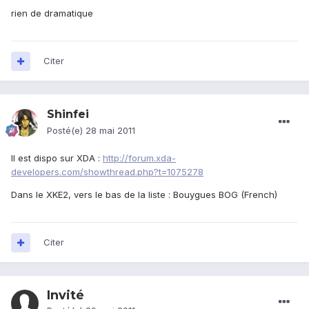
rien de dramatique
Citer
Shinfei
Posté(e)
28 mai 2011
Il est dispo sur XDA :
http://forum.xda-
developers.com/showthread.php?t=1075278
Dans le XKE2, vers le bas de la liste : Bouygues BOG (French)
Citer
Invité