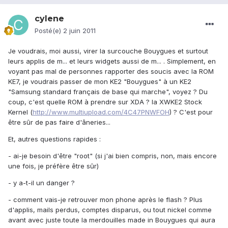
cylene
Posté(e)
2 juin 2011
Je voudrais, moi aussi, virer la surcouche Bouygues et surtout
leurs applis de m... et leurs widgets aussi de m... . Simplement, en
voyant pas mal de personnes rapporter des soucis avec la ROM
KE7, je voudrais passer de mon KE2 "Bouygues" à un KE2
"Samsung standard français de base qui marche", voyez ? Du
coup, c'est quelle ROM à prendre sur XDA ? la XWKE2 Stock
Kernel (
http://www.multiupload.com/4C47PNWFOH
) ? C'est pour
être sûr de pas faire d'âneries...
Et, autres questions rapides :
- ai-je besoin d'être "root" (si j'ai bien compris, non, mais encore
une fois, je préfère être sûr)
- y a-t-il un danger ?
- comment vais-je retrouver mon phone après le flash ? Plus
d'applis, mails perdus, comptes disparus, ou tout nickel comme
avant avec juste toute la merdouilles made in Bouygues qui aura