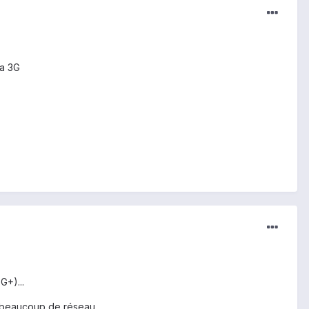
la 3G
+)...
s beaucoup de réseau.