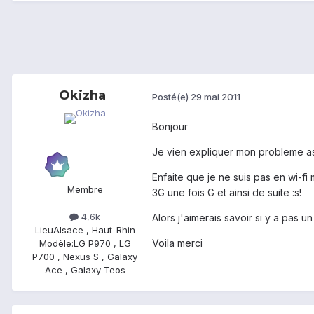
Okizha
Posté(e)
29 mai 2011
Bonjour
Je vien expliquer mon probleme a
Enfaite que je ne suis pas en wi-f
Membre
3G une fois G et ainsi de suite :s!
4,6k
Alors j'aimerais savoir si y a pas 
Lieu
Alsace , Haut-Rhin
Voila merci
Modèle:
LG P970 , LG
P700 , Nexus S , Galaxy
Ace , Galaxy Teos