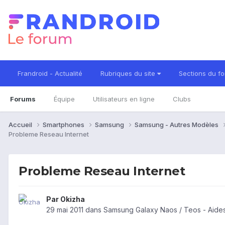
Frandroid - Actualité
Rubriques du site
Sections du f
Forums
Équipe
Utilisateurs en ligne
Clubs
Accueil
Smartphones
Samsung
Samsung - Autres Modèles
Probleme Reseau Internet
Probleme Reseau Internet
Par
Okizha
29 mai 2011
dans
Samsung Galaxy Naos / Teos - Aide