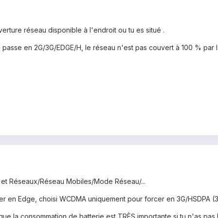
erture réseau disponible à l'endroit ou tu es situé .
il passe en 2G/3G/EDGE/H, le réseau n'est pas couvert à 100 % par 
l et Réseaux/Réseau Mobiles/Mode Réseau/...
er en Edge, choisi WCDMA uniquement pour forcer en 3G/HSDPA (3G
ue la consommation de batterie est TRÈS importante si tu n'as pa