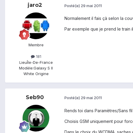
jaro2
Posté(e)
29 mai 2011
Normalement il fais çà selon la couv
Par exemple que je prend le train 
Membre
181
Lieu
Île-De-France
Modèle:
Galaxy S II
White Origine
Seb90
Posté(e)
29 mai 2011
Rends toi dans Paramètres/Sans fi
Choisis GSM uniquement pour forc
Dans le choix du WCDMA, saches q