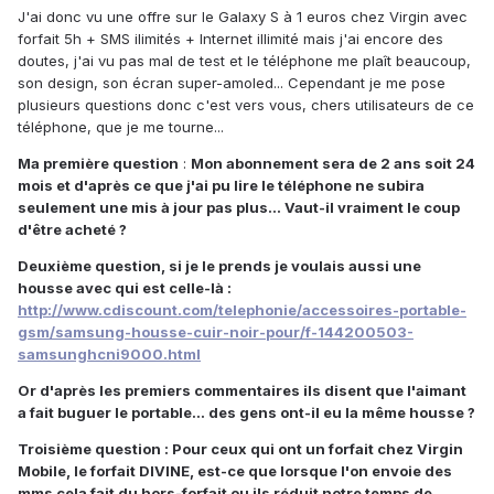
J'ai donc vu une offre sur le Galaxy S à 1 euros chez Virgin avec
forfait 5h + SMS ilimités + Internet illimité mais j'ai encore des
doutes, j'ai vu pas mal de test et le téléphone me plaît beaucoup,
son design, son écran super-amoled... Cependant je me pose
plusieurs questions donc c'est vers vous, chers utilisateurs de ce
téléphone, que je me tourne...
Ma première question
:
Mon abonnement sera de 2 ans soit 24
mois et d'après ce que j'ai pu lire le téléphone ne subira
seulement une mis à jour pas plus... Vaut-il vraiment le coup
d'être acheté ?
Deuxième question, si je le prends je voulais aussi une
housse avec qui est celle-là :
http://www.cdiscount.com/telephonie/accessoires-portable-
gsm/samsung-housse-cuir-noir-pour/f-144200503-
samsunghcni9000.html
Or d'après les premiers commentaires ils disent que l'aimant
a fait buguer le portable... des gens ont-il eu la même housse ?
Troisième question : Pour ceux qui ont un forfait chez Virgin
Mobile, le forfait DIVINE, est-ce que lorsque l'on envoie des
mms cela fait du hors-forfait ou ils réduit notre temps de