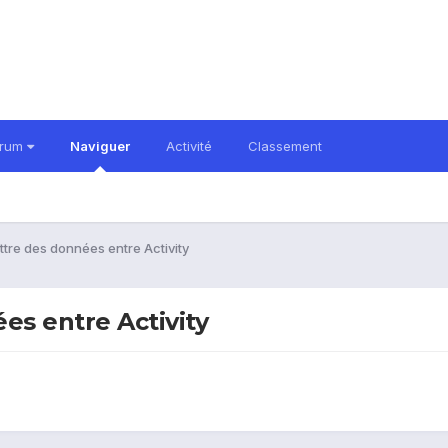
orum
Naviguer
Activité
Classement
tre des données entre Activity
s entre Activity