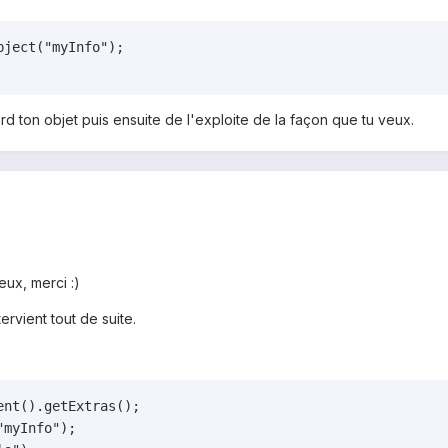
ject("myInfo");

d ton objet puis ensuite de l'exploite de la façon que tu veux.
ux, merci :)
rvient tout de suite.
nt().getExtras();

myInfo");
