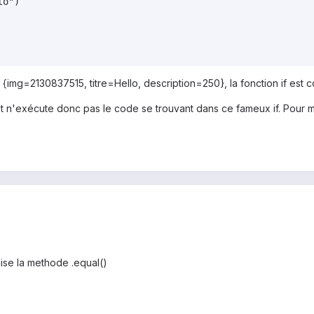
o")

 {img=2130837515, titre=Hello, description=250}, la fonction if est 
 est n'exécute donc pas le code se trouvant dans ce fameux if. Pour mo
lise la methode .equal()