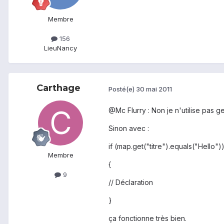
Membre
156
Lieu
Nancy
Carthage
Posté(e)
30 mai 2011
@Mc Flurry : Non je n'utilise pas g
Sinon avec :
if (map.get("titre").equals("Hello")
Membre
{
9
// Déclaration
}
ça fonctionne très bien.