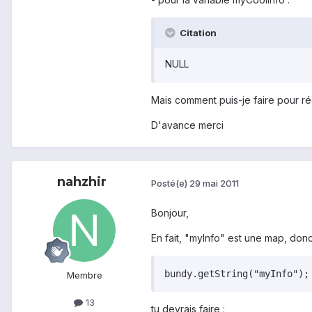
Citation
NULL
Mais comment puis-je faire pour ré
D'avance merci
nahzhir
Posté(e)
29 mai 2011
Bonjour,
En fait, "myInfo" est une map, don
bundy.getString("myInfo");
Membre
13
tu devrais faire :