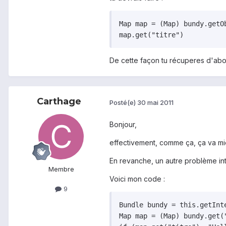
Map map = (Map) bundy.getOb
De cette façon tu récuperes d'abor
Carthage
Posté(e)
30 mai 2011
Bonjour,
effectivement, comme ça, ça va mie
En revanche, un autre problème inte
Membre
Voici mon code :
9
Bundle bundy = this.getInte
Map map = (Map) bundy.get("