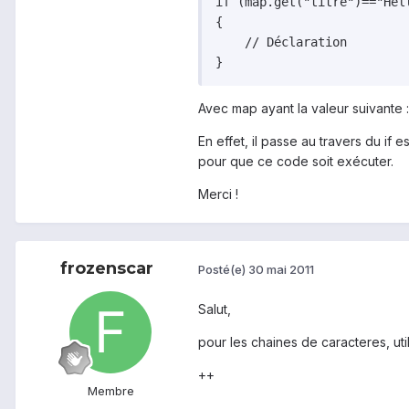
if (map.get("titre")=="Hell
{

    // Déclaration

}
Avec map ayant la valeur suivante :
En effet, il passe au travers du if
pour que ce code soit exécuter.
Merci !
frozenscar
Posté(e)
30 mai 2011
Salut,
pour les chaines de caracteres, uti
++
Membre