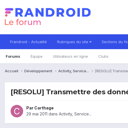
Frandroid - Actualité
Rubriques du site
Sections du f
Forums
Équipe
Utilisateurs en ligne
Clubs
Accueil
Développement
Activity, Service...
[RESOLU] Transmet
[RESOLU] Transmettre des donnée
Par
Carthage
29 mai 2011
dans
Activity, Service...