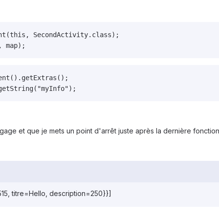
nt(this, SecondActivity.class);

, map);
nt().getExtras();

getString("myInfo");
ge et que je mets un point d'arrêt juste après la dernière fonction po
, titre=Hello, description=250}}]