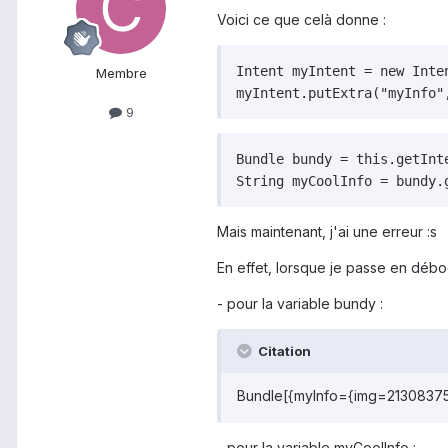
Voici ce que celà donne :
Intent myIntent = new Inte
Membre
myIntent.putExtra("myInfo"
9
Bundle bundy = this.getInte
String myCoolInfo = bundy.
Mais maintenant, j'ai une erreur :s
En effet, lorsque je passe en déboga
- pour la variable bundy :
Citation
Bundle[{myInfo={img=2130837515
- pour la variable myCoolInfo :