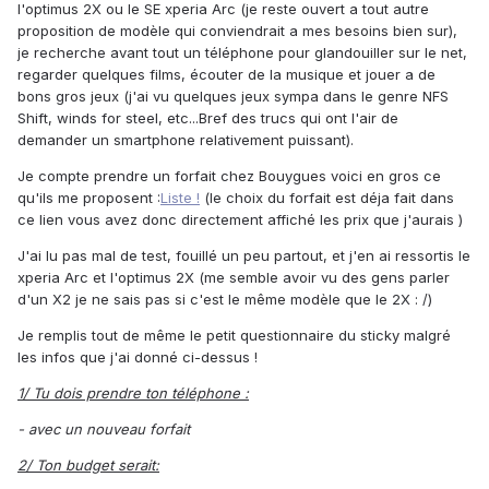
l'optimus 2X ou le SE xperia Arc (je reste ouvert a tout autre
proposition de modèle qui conviendrait a mes besoins bien sur),
je recherche avant tout un téléphone pour glandouiller sur le net,
regarder quelques films, écouter de la musique et jouer a de
bons gros jeux (j'ai vu quelques jeux sympa dans le genre NFS
Shift, winds for steel, etc...Bref des trucs qui ont l'air de
demander un smartphone relativement puissant).
Je compte prendre un forfait chez Bouygues voici en gros ce
qu'ils me proposent :
Liste !
(le choix du forfait est déja fait dans
ce lien vous avez donc directement affiché les prix que j'aurais )
J'ai lu pas mal de test, fouillé un peu partout, et j'en ai ressortis le
xperia Arc et l'optimus 2X (me semble avoir vu des gens parler
d'un X2 je ne sais pas si c'est le même modèle que le 2X : /)
Je remplis tout de même le petit questionnaire du sticky malgré
les infos que j'ai donné ci-dessus !
1/ Tu dois prendre ton téléphone :
- avec un nouveau forfait
2/ Ton budget serait: