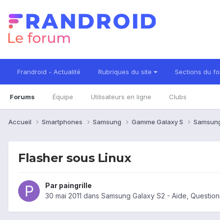
Frandroid - Actualité
Rubriques du site
Sections du f
Forums
Équipe
Utilisateurs en ligne
Clubs
Accueil
Smartphones
Samsung
Gamme Galaxy S
Samsung
Flasher sous Linux
Par
paingrille
30 mai 2011
dans
Samsung Galaxy S2 - Aide, Questio