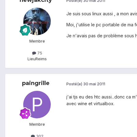
Posté(e)
30 mai 2011
Je suis sous linux aussi , a mon avi
Moi, j'utilise le pc portable de m
Je n'avais pas de problème sous h
Membre
75
Lieu
Reims
paingrille
Posté(e)
30 mai 2011
j'ai tjs eu des htc aussi...donc ca 
avec wine et virtualbox.
Membre
302