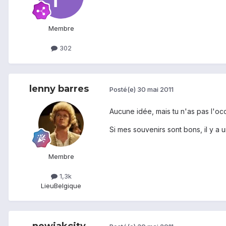
Membre
302
lenny barres
Posté(e)
30 mai 2011
Aucune idée, mais tu n'as pas l'oc
Si mes souvenirs sont bons, il y 
Membre
1,3k
Lieu
Belgique
newjakcity