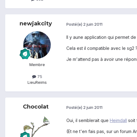
newjakcity
Posté(e)
2 juin 2011
Il y aune application qui permet d
Cela est il compatible avec le sg2 
Je m'attend pas à avoir une réponse
Membre
75
Lieu
Reims
Chocolat
Posté(e)
2 juin 2011
Oui, il semblerait que
Heimdall
soit 
(Et ne t'en fais pas, sur un forum 