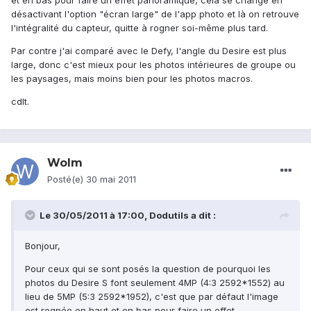
et en bas pour faire un effet panoramique, cela se change en
désactivant l'option "écran large" de l'app photo et là on retrouve
l'intégralité du capteur, quitte à rogner soi-même plus tard.
Par contre j'ai comparé avec le Defy, l'angle du Desire est plus
large, donc c'est mieux pour les photos intérieures de groupe ou
les paysages, mais moins bien pour les photos macros.
cdlt.
Wolm
Posté(e)
30 mai 2011
Le 30/05/2011 à 17:00, Dodutils a dit :
Bonjour,
Pour ceux qui se sont posés la question de pourquoi les
photos du Desire S font seulement 4MP (4:3 2592*1552) au
lieu de 5MP (5:3 2592*1952), c'est que par défaut l'image
est rognée en haut et en bas pour faire un effet