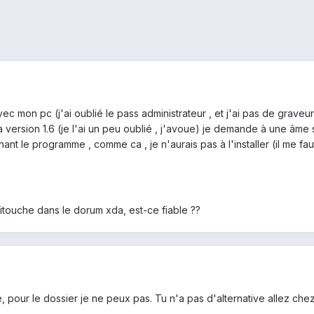
c mon pc (j'ai oublié le pass administrateur , et j'ai pas de graveur v
 version 1.6 (je l'ai un peu oublié , j'avoue) je demande à une âme 
nant le programme , comme ca , je n'aurais pas à l'installer (il me fa
ultitouche dans le dorum xda, est-ce fiable ??
our le dossier je ne peux pas. Tu n'a pas d'alternative allez chez u