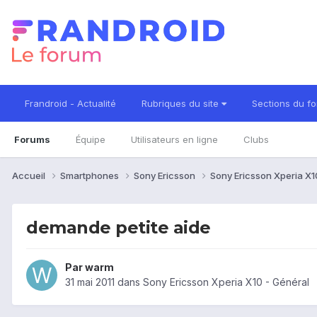
Frandroid - Actualité
Rubriques du site
Sections du f
Forums
Équipe
Utilisateurs en ligne
Clubs
Accueil
Smartphones
Sony Ericsson
Sony Ericsson Xperia X
demande petite aide
Par
warm
31 mai 2011
dans
Sony Ericsson Xperia X10 - Général