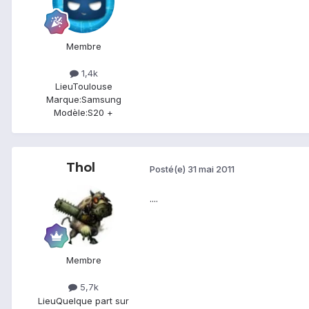
Membre
1,4k
Lieu
Toulouse
Marque:
Samsung
Modèle:
S20 +
Thol
Posté(e)
31 mai 2011
....
Membre
5,7k
Lieu
Quelque part sur