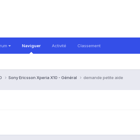
orum
Naviguer
Activité
Classement
10
Sony Ericsson Xperia X10 - Général
demande petite aide