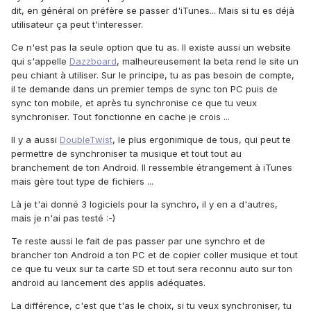
dit, en général on préfère se passer d'iTunes... Mais si tu es déjà
utilisateur ça peut t'interesser.
Ce n'est pas la seule option que tu as. Il existe aussi un website
qui s'appelle
Dazzboard
, malheureusement la beta rend le site un
peu chiant à utiliser. Sur le principe, tu as pas besoin de compte,
il te demande dans un premier temps de sync ton PC puis de
sync ton mobile, et après tu synchronise ce que tu veux
synchroniser. Tout fonctionne en cache je crois ...
Il y a aussi
DoubleTwist
, le plus ergonimique de tous, qui peut te
permettre de synchroniser ta musique et tout tout au
branchement de ton Android. Il ressemble étrangement à iTunes
mais gère tout type de fichiers ...
Là je t'ai donné 3 logiciels pour la synchro, il y en a d'autres,
mais je n'ai pas testé :-)
Te reste aussi le fait de pas passer par une synchro et de
brancher ton Android a ton PC et de copier coller musique et tout
ce que tu veux sur ta carte SD et tout sera reconnu auto sur ton
android au lancement des applis adéquates.
La différence, c'est que t'as le choix, si tu veux synchroniser, tu