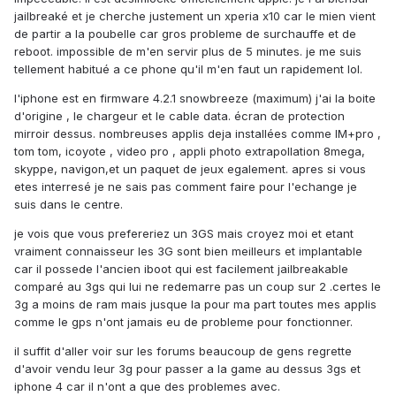
jailbreaké et je cherche justement un xperia x10 car le mien vient
de partir a la poubelle car gros probleme de surchauffe et de
reboot. impossible de m'en servir plus de 5 minutes. je me suis
tellement habitué a ce phone qu'il m'en faut un rapidement lol.
l'iphone est en firmware 4.2.1 snowbreeze (maximum) j'ai la boite
d'origine , le chargeur et le cable data. écran de protection
mirroir dessus. nombreuses applis deja installées comme IM+pro ,
tom tom, icoyote , video pro , appli photo extrapollation 8mega,
skyppe, navigon,et un paquet de jeux egalement. apres si vous
etes interresé je ne sais pas comment faire pour l'echange je
suis dans le centre.
je vois que vous prefereriez un 3GS mais croyez moi et etant
vraiment connaisseur les 3G sont bien meilleurs et implantable
car il possede l'ancien iboot qui est facilement jailbreakable
comparé au 3gs qui lui ne redemarre pas un coup sur 2 .certes le
3g a moins de ram mais jusque la pour ma part toutes mes applis
comme le gps n'ont jamais eu de probleme pour fonctionner.
il suffit d'aller voir sur les forums beaucoup de gens regrette
d'avoir vendu leur 3g pour passer a la game au dessus 3gs et
iphone 4 car il n'ont a que des problemes avec.