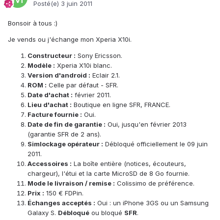
Posté(e)
3 juin 2011
Bonsoir à tous :)
Je vends ou j'échange mon Xperia X10i.
Constructeur :
Sony Ericsson.
Modèle :
Xperia X10i blanc.
Version d'android :
Eclair 2.1.
ROM :
Celle par défaut - SFR.
Date d'achat :
février 2011.
Lieu d'achat :
Boutique en ligne SFR, FRANCE.
Facture fournie :
Oui.
Date de fin de garantie :
Oui, jusqu'en février 2013
(garantie SFR de 2 ans).
Simlockage opérateur :
Débloqué officiellement le 09 juin
2011.
Accessoires :
La boîte entière (notices, écouteurs,
chargeur), l'étui et la carte MicroSD de 8 Go fournie.
Mode le livraison / remise :
Colissimo de préférence.
Prix :
150 € FDPin.
Échanges acceptés :
Oui : un iPhone 3GS ou un Samsung
Galaxy S.
Débloqué
ou bloqué
SFR
.