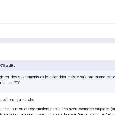
78 a dit :
trer des evenements ds le calendrier mais je sais pas quand est-c
à la main ???
questions, ça marche.
les a tous eu et ressemblent plus à des avertissements stupides (p
oogle) qu'à autre chose. Un tap sur la case "ne plus afficher" et o