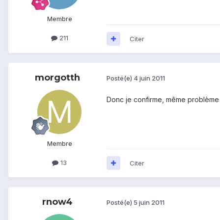
Membre
211
Citer
morgotth
Posté(e)
4 juin 2011
Donc je confirme, même problème .
Membre
13
Citer
rnow4
Posté(e)
5 juin 2011