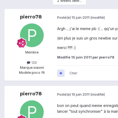
2 weeks later...
pierro78
Posté(e)
15 juin 2011
(modifié)
Argh ... j'ai le meme pb :( ... qq'un
(en plus je suis un gros newbie sur
merci !!!!!! :)
Membre
Modifié
15 juin 2011
par pierro78
120
Marque:
xiaomi
Modèle:
poco f6
Citer
pierro78
Posté(e)
15 juin 2011
(modifié)
bon on peut quand meme enregistre
lancer "tout synchroniser" à la mai