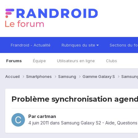
Frandroid - Actualité
Rubriques du site
Sections du f
Forums
Équipe
Utilisateurs en ligne
Clubs
Accueil
Smartphones
Samsung
Gamme Galaxy S
Samsung
Problème synchronisation agen
Par
cartman
4 juin 2011
dans
Samsung Galaxy S2 - Aide, Question