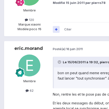
Modifié
15 juin 2011
par pierro78
Membre
120
Marque:
xiaomi
Modèle:
poco f6
Citer
eric.morand
Posté(e)
16 juin 2011
Le 15/06/2011 à 19:32, pierro
bon on peut quand meme enregis
faut lancer "tout synchroniser" 
Membre
62
Non, rentre les et te pose pas de 
Et les deux messages du début, on 
agenda local se synchronise avec G