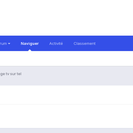
orum
Naviguer
Activité
Classement
ge tv sur tel