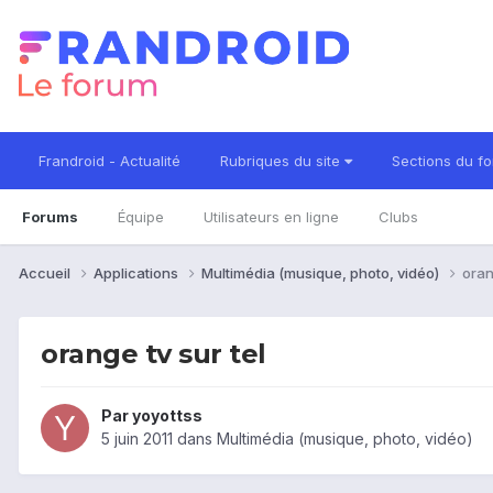
Frandroid - Actualité
Rubriques du site
Sections du f
Forums
Équipe
Utilisateurs en ligne
Clubs
Accueil
Applications
Multimédia (musique, photo, vidéo)
oran
orange tv sur tel
Par
yoyottss
5 juin 2011
dans
Multimédia (musique, photo, vidéo)