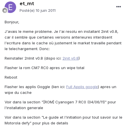
et_mt
Posté(e)
10 juin 2011
Bonjour,
J'avais le meme probleme. Je l'ai resolu en installant 2init v0.8,
car il semble que certaines versions anterieures interdisent
l'ecriture dans le cache où justement le market travaille pendant
le telechargement. Donc:
Reinstaller 2nInit v0.8 (dispo ici:
2init v0.8
)
Flasher la rom CM7 RC0 apres un wipe total
Reboot
Flasher les applis Goggle (lien ici:
Full Applis google
) apres un
wipe du cache
Voir dans la section "[ROM] Cyanogen 7 RC0 (04/06/11)" pour
l'installation generale
Voir dans la section "Le guide et l'initiation pour tout savoir sur le
Motorola defy" pour plus de details