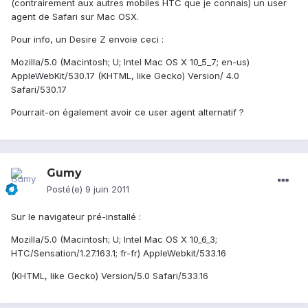
(contrairement aux autres mobiles HTC que je connais) un user
agent de Safari sur Mac OSX.
Pour info, un Desire Z envoie ceci :
Mozilla/5.0 (Macintosh; U; Intel Mac OS X 10_5_7; en-us)
AppleWebKit/530.17 (KHTML, like Gecko) Version/ 4.0
Safari/530.17
Pourrait-on également avoir ce user agent alternatif ?
Gumy
Posté(e)
9 juin 2011
Sur le navigateur pré-installé :
Mozilla/5.0 (Macintosh; U; Intel Mac OS X 10_6_3;
HTC/Sensation/1.27.163.1; fr-fr) AppleWebkit/533.16
(KHTML, like Gecko) Version/5.0 Safari/533.16