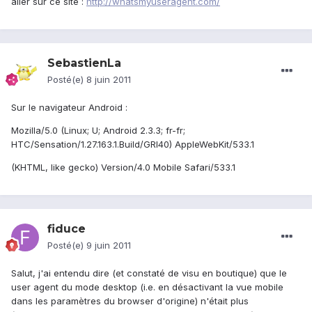
aller sur ce site :
http://whatsmyuseragent.com/
SebastienLa
Posté(e)
8 juin 2011
Sur le navigateur Android :
Mozilla/5.0 (Linux; U; Android 2.3.3; fr-fr;
HTC/Sensation/1.27.163.1.Build/GRI40) AppleWebKit/533.1
(KHTML, like gecko) Version/4.0 Mobile Safari/533.1
fiduce
Posté(e)
9 juin 2011
Salut, j'ai entendu dire (et constaté de visu en boutique) que le
user agent du mode desktop (i.e. en désactivant la vue mobile
dans les paramètres du browser d'origine) n'était plus