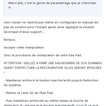
Merci ljnk, c'est le genre de paramétrage que je cherchais
!!!
mon clavier ne répond pas même en configurant en manuel etc
pas de solution pour l'instant après avoir appliqué la solution
laconique d'asus support.....
Bonjour,
essayer cette manipulation.
Voici la procédure de restauration de votre Eee Pad.
ATTENTION ! VEILLEZ A FAIRE UNE SAUVEGARDE DE VOS DONNEES
AVANT D’EFFECTUER LA RESTAURATION. ELLES SERONT EFFACEES
!
- Maintenez enfoncé le bouton marche/arrêt jusqu’à l’extinction
du système.
- Retirez la carte SD de l’Eee Pad.
- Puis maintenez enfoncée au même temps la touche de
diminution du volume et le bouton marche/arrêt, jusqu’à ce que