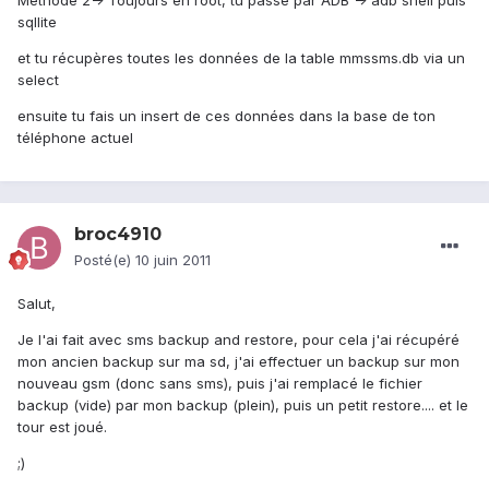
Méthode 2-> Toujours en root, tu passe par ADB -> adb shell puis
sqllite
et tu récupères toutes les données de la table mmssms.db via un
select
ensuite tu fais un insert de ces données dans la base de ton
téléphone actuel
broc4910
Posté(e)
10 juin 2011
Salut,
Je l'ai fait avec sms backup and restore, pour cela j'ai récupéré
mon ancien backup sur ma sd, j'ai effectuer un backup sur mon
nouveau gsm (donc sans sms), puis j'ai remplacé le fichier
backup (vide) par mon backup (plein), puis un petit restore.... et le
tour est joué.
;)