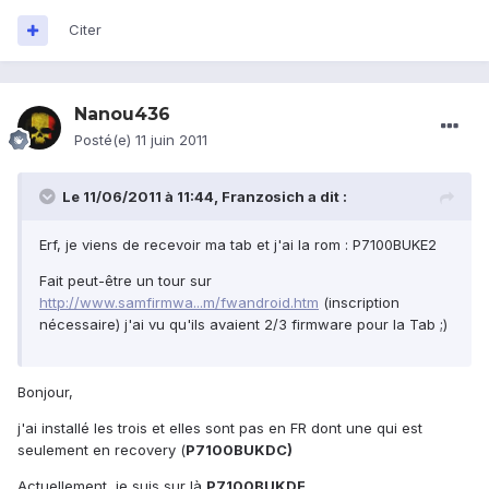
Citer
Nanou436
Posté(e)
11 juin 2011
Le 11/06/2011 à 11:44, Franzosich a dit :
Erf, je viens de recevoir ma tab et j'ai la rom : P7100BUKE2
Fait peut-être un tour sur
http://www.samfirmwa...m/fwandroid.htm
(inscription
nécessaire) j'ai vu qu'ils avaient 2/3 firmware pour la Tab ;)
Bonjour,
j'ai installé les trois et elles sont pas en FR dont une qui est
seulement en recovery (
P7100BUKDC)
Actuellement, je suis sur là
P7100BUKDF
.