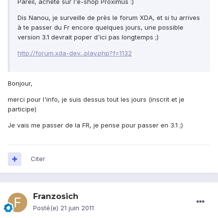
Pareil, acheté sur l'e-shop Proximus :)
Dis Nanou, je surveille de près le forum XDA, et si tu arrives
à te passer du Fr encore quelques jours, une possible
version 3.1 devrait poper d'ici pas longtemps ;)
http://forum.xda-dev...play.php?f=1132
Bonjour,
merci pour l'info, je suis dessus tout les jours (inscrit et je
participe)
Je vais me passer de la FR, je pense pour passer en 3.1 ;)
Citer
Franzosich
Posté(e)
21 juin 2011