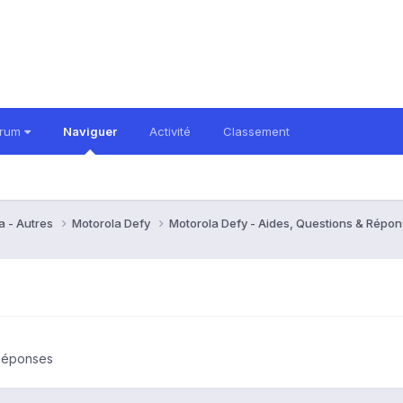
orum
Naviguer
Activité
Classement
a - Autres
Motorola Defy
Motorola Defy - Aides, Questions & Répo
 Réponses