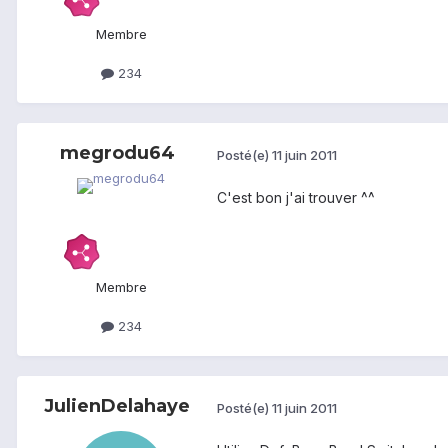
Membre
234
megrodu64
Posté(e)
11 juin 2011
C'est bon j'ai trouver ^^
Membre
234
JulienDelahaye
Posté(e)
11 juin 2011