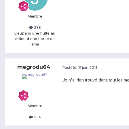
Membre
288
Lieu
Dans une hutte au
milieu d'une horde de
lama
megrodu64
Posté(e)
11 juin 2011
Je n'ai rien trouvé dans tout les m
Membre
234