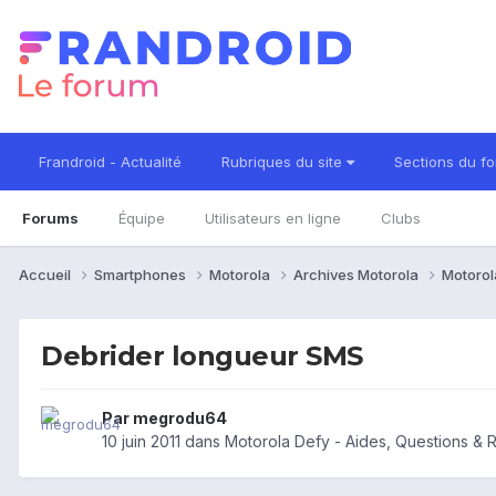
Frandroid - Actualité
Rubriques du site
Sections du f
Forums
Équipe
Utilisateurs en ligne
Clubs
Accueil
Smartphones
Motorola
Archives Motorola
Motorol
Debrider longueur SMS
Par
megrodu64
10 juin 2011
dans
Motorola Defy - Aides, Questions &