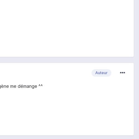
Auteur
yanogène me démange ^^