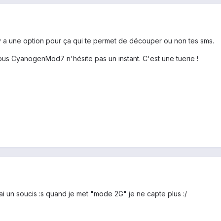
 y a une option pour ça qui te permet de découper ou non tes sms.
ous CyanogenMod7 n'hésite pas un instant. C'est une tuerie !
j'ai un soucis :s quand je met "mode 2G" je ne capte plus :/