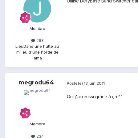
Utilise DefyBase Band Switcher da
Membre
288
Lieu
Dans une hutte au
milieu d'une horde de
lama
megrodu64
Posté(e)
13 juin 2011
Oui j'ai réussi grâce à ça ^^
Membre
234