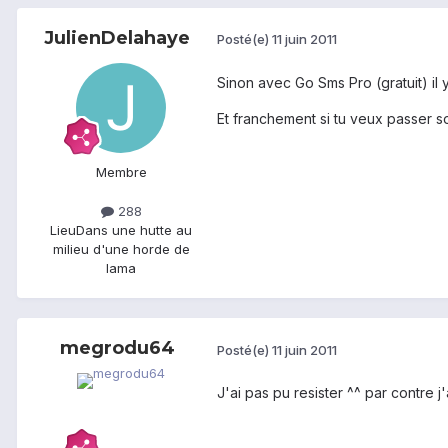
JulienDelahaye
Posté(e)
11 juin 2011
Sinon avec Go Sms Pro (gratuit) il
Et franchement si tu veux passer s
Membre
288
Lieu
Dans une hutte au
milieu d'une horde de
lama
megrodu64
Posté(e)
11 juin 2011
J'ai pas pu resister ^^ par contre 