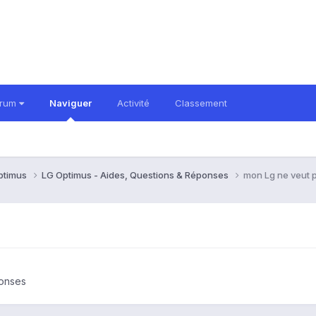
orum
Naviguer
Activité
Classement
ptimus
LG Optimus - Aides, Questions & Réponses
mon Lg ne veut p
ponses