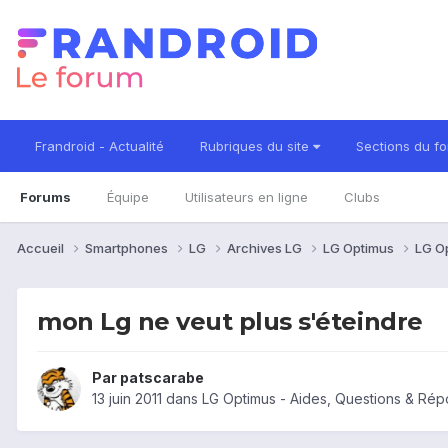
Frandroid - Actualité
Rubriques du site
Sections du f
Forums
Équipe
Utilisateurs en ligne
Clubs
Accueil
Smartphones
LG
Archives LG
LG Optimus
LG O
mon Lg ne veut plus s'éteindre
Par
patscarabe
13 juin 2011
dans
LG Optimus - Aides, Questions & Ré