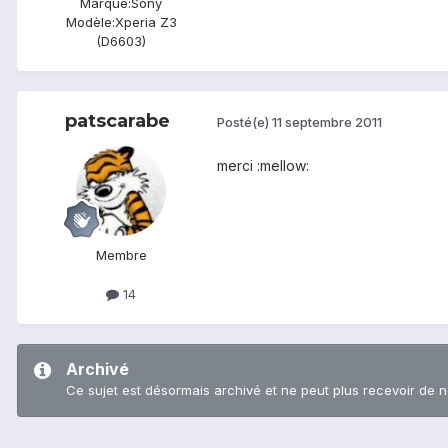
Marque:
Sony
Modèle:
Xperia Z3
(D6603)
patscarabe
Posté(e)
11 septembre 2011
merci :mellow:
Membre
14
Archivé
Ce sujet est désormais archivé et ne peut plus recevoir de 