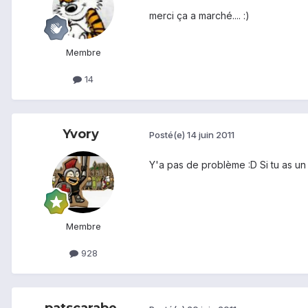
merci ça a marché.... :)
Membre
14
Yvory
Posté(e)
14 juin 2011
Y'a pas de problème :D Si tu as un 
Membre
928
patscarabe