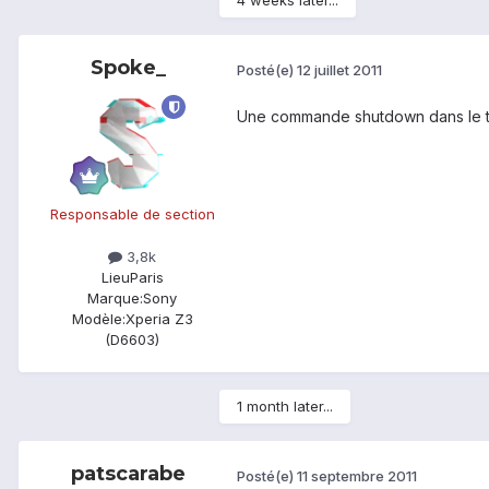
4 weeks later...
Spoke_
Posté(e)
12 juillet 2011
Une commande shutdown dans le te
Responsable de section
3,8k
Lieu
Paris
Marque:
Sony
Modèle:
Xperia Z3
(D6603)
1 month later...
patscarabe
Posté(e)
11 septembre 2011